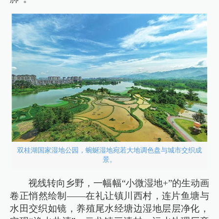
双桂湖国家湿地公园，蜿蜒湿地宛若大地调色盘与城市交织成
景。
视线转向乡野，一幅幅“小微湿地+”的生动画
卷正悄然绘制——在礼让镇川西村，连片鱼塘与
水田交织如镜，养殖尾水经塘边湿地层层净化，