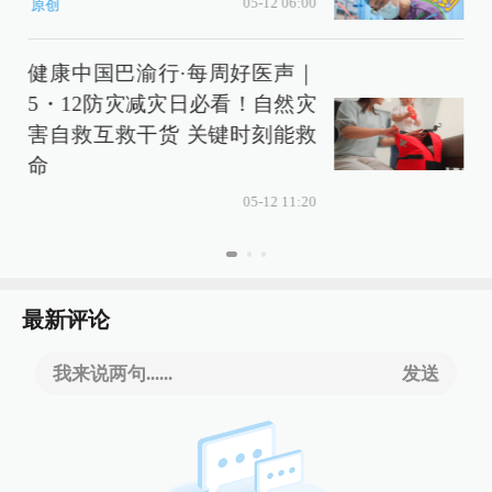
05-12 06:00
原创
健康中国巴渝行·每周好医声｜
5・12防灾减灾日必看！自然灾
害自救互救干货 关键时刻能救
命
05-12 11:20
最新评论
我来说两句......
发送