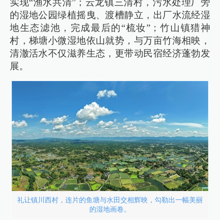
实现“渔水共清”；云龙镇三清村，污水处理厂旁
的湿地公园绿植摇曳、渡槽静立，出厂水流经湿
地生态滤池，完成最后的“梳妆”；竹山镇猎神
村，梯塘小微湿地依山就势，与万亩竹海相映，
清澈活水不仅滋养生态，更带动民宿经济蓬勃发
展。
礼让镇川西村，连片的鱼塘与水田交相辉映，勾勒出一幅美丽
的湿地画卷。