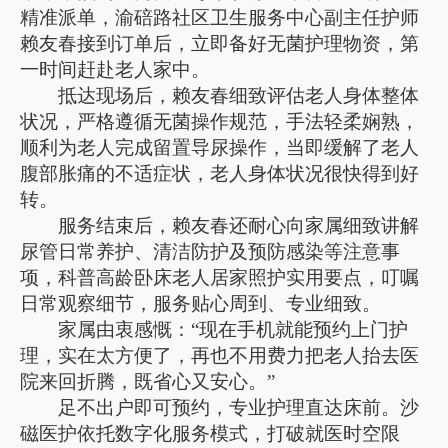
精准派单，渝碚路社区卫生服务中心副主任护师
赖友春接到订单后，立即备好无菌护理物资，第
一时间赶赴老人家中。
抵达现场后，赖友春细致评估老人身体整体
状况，严格遵循无菌操作规范，手法轻柔娴熟，
顺利为老人完成留置导尿操作，当即缓解了老人
腹部胀痛的不适症状，老人身体状况很快得到好
转。
服务结束后，赖友春还耐心向家属细致讲解
尿管日常养护、清洁防护及预防感染等注意事
项，科普高龄卧床老人居家照护实用要点，叮嘱
日常观察细节，服务贴心周到、专业细致。
家属由衷感慨：“现在手机就能预约上门护
理，实在太方便了，再也不用费力把老人抬去医
院来回折腾，既省心又安心。”
足不出户即可预约，专业护理直达床前。沙
磁医护依托数字化服务模式，打破就医时空限