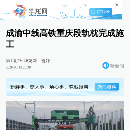
成渝中线高铁重庆段轨枕完成施
工
第1眼TV-华龙网
曹妤
听新闻
2026-05-12 20:39