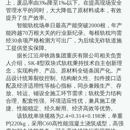
上，废品率由3‰降至1‰以下。在提高现场安全
管理水平的同时，大大降低了原材料成本，有效
提升了生产效率。
智能轨枕场单日最高产能突破2000根，年产
能跨越70万根大关的行业新纪录。每根轨枕均需
经30余项严格检测方可出厂，为后续无砟轨道施
工提供坚实保障。
据长江沿岸铁路集团重庆有限公司相关负责
人介绍，SK-Ⅱ型双块式轨枕秉持技术自主创新理
念，实现构件、产品、原材料全链条国产化。产
品设计统筹裂纹控制、结构耐久性、扣件接口适
配及经济适用性等核心指标，同步兼顾生产、存
放、转运、铺设全施工环节需求；轨枕受力结构
合理、配套性强、环境适应性优，兼具施工便
捷、性能稳定、经久耐用、经济高效等优势。
该轨枕单块规格为2.4×0.314×0.198米，单重
约220kg，采用C60高性能混凝土浇筑成型，高强