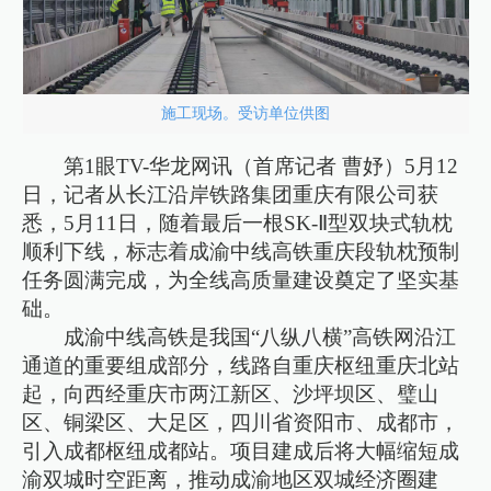
施工现场。受访单位供图
第1眼TV-华龙网讯（首席记者 曹妤）5月12
日，记者从长江沿岸铁路集团重庆有限公司获
悉，5月11日，随着最后一根SK-Ⅱ型双块式轨枕
顺利下线，标志着成渝中线高铁重庆段轨枕预制
任务圆满完成，为全线高质量建设奠定了坚实基
础。
成渝中线高铁是我国“八纵八横”高铁网沿江
通道的重要组成部分，线路自重庆枢纽重庆北站
起，向西经重庆市两江新区、沙坪坝区、璧山
区、铜梁区、大足区，四川省资阳市、成都市，
引入成都枢纽成都站。项目建成后将大幅缩短成
渝双城时空距离，推动成渝地区双城经济圈建