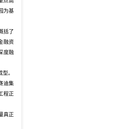
重点高
园为基
概括了
金融资
深度融
成型。
赛迪集
工程正
量真正