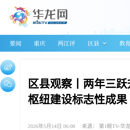
要闻
重庆
两江评
区县
教
区县观察丨两年三跃
枢纽建设标志性成果
2026年5月14日 06:08
来源：
第1眼TV-华