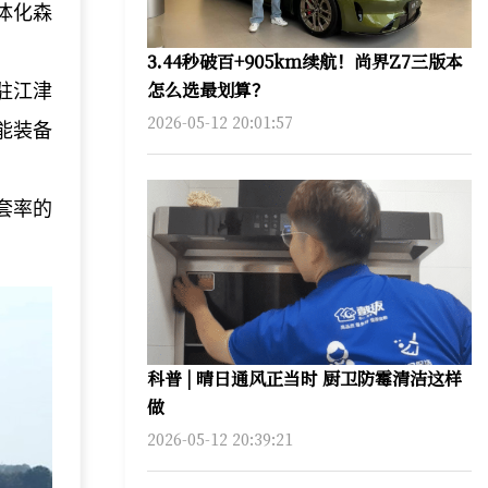
体化森
3.44秒破百+905km续航！尚界Z7三版本
怎么选最划算？
入驻江津
2026-05-12 20:01:57
智能装备
套率的
科普 | 晴日通风正当时 厨卫防霉清洁这样
做
2026-05-12 20:39:21