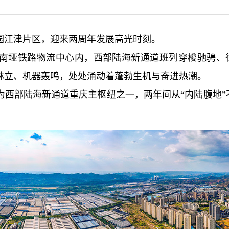
园江津片区，迎来两周年发展高光时刻。
南垭铁路物流中心内，西部陆海新通道班列穿梭驰骋、
林立、机器轰鸣，处处涌动着蓬勃生机与奋进热潮。
为西部陆海新通道重庆主枢纽之一，两年间从“内陆腹地”