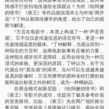
困境依然存在：脱离故事发生的地域后，如何将
情感不打折扣地传递给全国观众？为何《给阿嬷
的情书》《夜王》等作品能实现本土与外地“两开
花”？丁钟从新闻传播学的角度，给出了自己的观
察与解读。
“方言在电影中，本质上构成了一种‘声音景
观’。它不仅仅是传递信息的语言符号，更是一种
传递情感温度的载体。”丁钟解释，当观众听到一
种陌生的方言时，如果电影叙事有足够的力量，
这种陌生感非但不是障碍，反而会转化为一种沉
浸式的体验。更深层的原因，丁钟认为，在于当
代观众对“真实感”的渴求。当AI可以生成越来越
逼真的影像时，方言所携带的那种未经打磨的粗
粝和溢出标准之外的鲜活，成为一种稀缺品。
在商业模式创新层面，《给阿嬷的情书》和
《夜王》等影片的成功，也提供了极具参考价值
的宣发路径。比如，《夜王》先在两广地区推出
粤语版，凭借超高上座率验证口碑后，再向全国