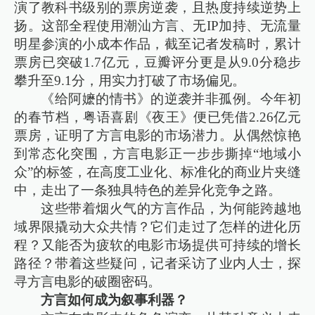
演了教科书级别的票房逆袭，且热度持续逆势上
扬。这部全程使用潮汕方言、无IP加持、无流量
明星参演的小成本作品，截至记者发稿时，累计
票房已突破1.7亿元，豆瓣评分更是从9.0分稳步
攀升至9.1分，用实力打破了市场偏见。
《给阿嬷的情书》的逆袭并非孤例。今年初
的春节档，粤语喜剧《夜王》便已凭借2.26亿元
票房，证明了方言电影的市场潜力。从偶然惊艳
到常态化突围，方言电影正一步步撕掉“地域小
众”的标签，在高度工业化、标准化的商业片夹缝
中，走出了一条独具特色的差异化竞争之路。
这些带着烟火气的方言作品，为何能跨越地
域界限撬动大众共情？它们走过了怎样的进化历
程？又能否为疲软的电影市场提供可持续的增长
路径？带着这些疑问，记者采访了业内人士，探
寻方言电影的破圈密码。
方言如何成为叙事利器？