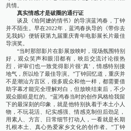
共情。
真实情感才是破圈的通行证
谈及《给阿嬷的情书》的导演蓝鸿春，丁钟
并不陌生。早在2022年，蓝鸿春执导的《带你去
见我妈》便斩获第九届重庆青年电影展长片最佳
导演奖。
“当时那部影片在影展放映时，现场氛围特别
好，观众笑声和眼泪都有，映后交流讨论很热
烈，评审们也一致觉得影片很‘真’，情感特别接
地气，所以给了最佳导演。”丁钟回忆道，重庆并
不是潮汕方言区，很多观众和他一样，都需要借
助字幕才能完全理解对白，但放映结束后，不少
观众眼眶是红的。“蓝鸿春当时的创作风格给我留
下的最深刻的印象，就是他特别执着于本土小人
物，不玩花活、纪实感强、情感克制但后劲足，
用素人、方言、日常细节打动人，一看就是长期
扎根本土、真心热爱家乡文化的创作者。”丁钟