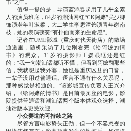
书”之中。
值得一提的是，导演蓝鸿春起用了几乎全素
人的演员班底，84岁的潮汕网红“CK阿嬷”吴少卿
饰演老年叶淑柔，大二学生李思潼饰演青年谢南
枝，她的表演获赞“有扑面而来的生命感”。
记者在UME影城（重庆时代天街店）的散场
通道里，随机采访了几位刚看完《给阿嬷的情
书》的观众。31岁的摄影师王媛眼眶还是红
的：“我一句潮汕话都听不懂，但看到阿嬷翻那些
信，我就想起我外婆，她也是重庆区县的口音，
一辈子没用过普通话。语言不通有什么关系呢，
那种感觉是相通的。”该影城宣传负责人王兴介
绍，《给阿嬷的情书》是目前最卖座的电影，影
院提供普通话和潮汕话两个版本供观众选择，潮
汕话版本更受欢迎。
小众赛道的可持续之路
尽管方言电影势头正劲，但一个不容忽视的