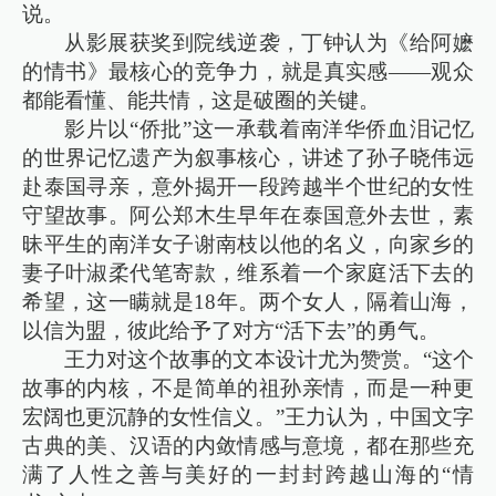
说。
从影展获奖到院线逆袭，丁钟认为《给阿嬷
的情书》最核心的竞争力，就是真实感——观众
都能看懂、能共情，这是破圈的关键。
影片以“侨批”这一承载着南洋华侨血泪记忆
的世界记忆遗产为叙事核心，讲述了孙子晓伟远
赴泰国寻亲，意外揭开一段跨越半个世纪的女性
守望故事。阿公郑木生早年在泰国意外去世，素
昧平生的南洋女子谢南枝以他的名义，向家乡的
妻子叶淑柔代笔寄款，维系着一个家庭活下去的
希望，这一瞒就是18年。两个女人，隔着山海，
以信为盟，彼此给予了对方“活下去”的勇气。
王力对这个故事的文本设计尤为赞赏。“这个
故事的内核，不是简单的祖孙亲情，而是一种更
宏阔也更沉静的女性信义。”王力认为，中国文字
古典的美、汉语的内敛情感与意境，都在那些充
满了人性之善与美好的一封封跨越山海的“情