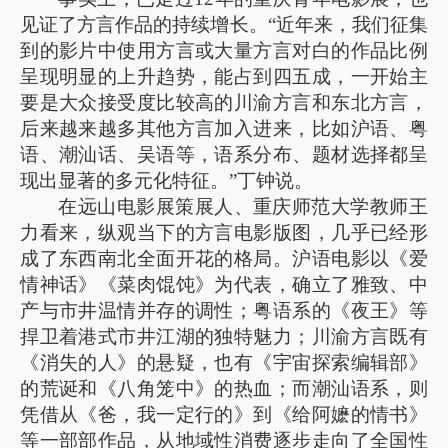
见证了方言作品的持续增长。“近年来，我们征集
到的影片中使用方言或大量方言对白的作品比例
呈现明显的上升趋势，能占到四五成，一开始主
要是大众接受度比较高的川渝方言和东北方言，
后来越来越多其他方言加入进来，比如沪语、粤
语、潮汕话、吴语等，语系分布、题材选择都呈
现出显著的多元化特征。”丁钟说。
在远山电影展策展人、重庆师范大学教师王
力看来，纵观当下的方言电影版图，几乎已经形
成了东西南北全面开花的格局。沪语电影以《爱
情神话》《菜肉馄饨》为代表，确立了雅致、中
产与市井温情并存的调性；粤语系的《夜王》等
捍卫着港式市井江湖的独特魅力；川渝方言既有
《消失的人》的悬疑，也有《宇宙探索编辑部》
的荒诞和《八角笼中》的热血；而潮汕语系，则
凭借从《爸，我一定行的》到《给阿嬷的情书》
等一部部作品，从地域性消费逐步走向了全国性