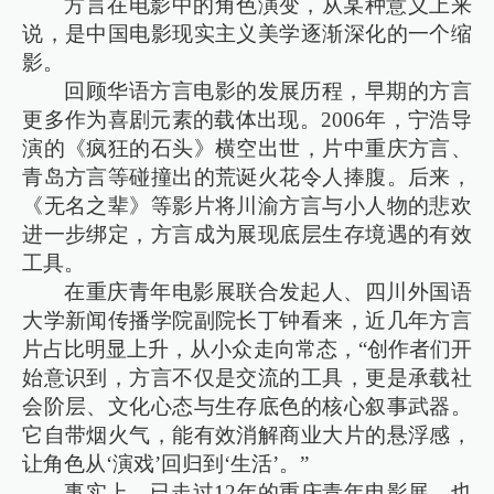
方言在电影中的角色演变，从某种意义上来
说，是中国电影现实主义美学逐渐深化的一个缩
影。
回顾华语方言电影的发展历程，早期的方言
更多作为喜剧元素的载体出现。2006年，宁浩导
演的《疯狂的石头》横空出世，片中重庆方言、
青岛方言等碰撞出的荒诞火花令人捧腹。后来，
《无名之辈》等影片将川渝方言与小人物的悲欢
进一步绑定，方言成为展现底层生存境遇的有效
工具。
在重庆青年电影展联合发起人、四川外国语
大学新闻传播学院副院长丁钟看来，近几年方言
片占比明显上升，从小众走向常态，“创作者们开
始意识到，方言不仅是交流的工具，更是承载社
会阶层、文化心态与生存底色的核心叙事武器。
它自带烟火气，能有效消解商业大片的悬浮感，
让角色从‘演戏’回归到‘生活’。”
事实上，已走过12年的重庆青年电影展，也