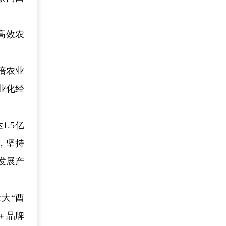
高效农
倍农业
业化经
.5亿
，坚持
发展产
大“酉
＋品牌