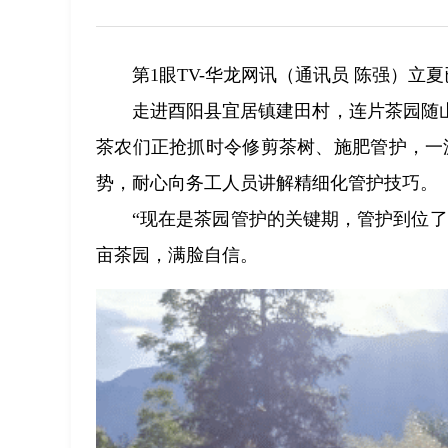
第1眼TV-华龙网讯（通讯员 陈强）立
走进酉阳县宜居镇建田村，连片茶园随
茶农们正抢抓时令修剪茶树、施肥管护，一派
势，耐心向务工人员讲解精细化管护技巧。
“现在是茶园管护的关键期，管护到位
亩茶园，满脸自信。