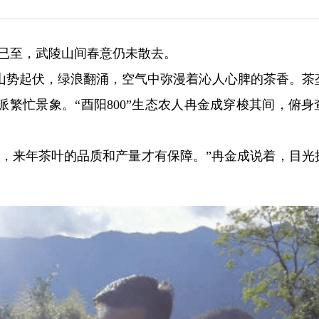
夏已至，武陵山间春意仍未散去。
山势起伏，绿浪翻涌，空气中弥漫着沁人心脾的茶香。茶
繁忙景象。“酉阳800”生态农人冉金成穿梭其间，俯身
了，来年茶叶的品质和产量才有保障。”冉金成说着，目光