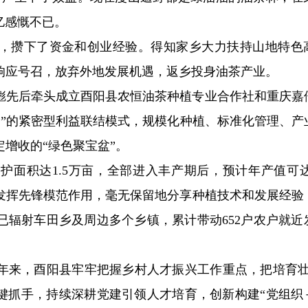
亿感慨不已。
行业，攒下了资金和创业经验。得知家乡大力扶持山地特色
响应号召，放弃外地发展机遇，返乡投身油茶产业。
彪先后牵头成立酉阳县农恒油茶种植专业合作社和重庆嘉
户”的紧密型利益联结模式，规模化种植、标准化管理、产
增收的“绿色聚宝盆”。
面积达1.5万亩，全部进入丰产期后，预计年产值可达1
发挥先锋模范作用，毫无保留地分享种植技术和发展经验
已辐射车田乡及周边多个乡镇，累计带动652户农户就近
年来，酉阳县牢牢把握乡村人才振兴工作重点，把培育壮
关键抓手，持续深耕党建引领人才培育，创新构建“党组织