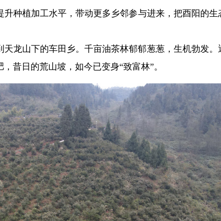
提升种植加工水平，带动更多乡邻参与进来，把酉阳的生
到天龙山下的车田乡。千亩油茶林郁郁葱葱，生机勃发。
，昔日的荒山坡，如今已变身“致富林”。