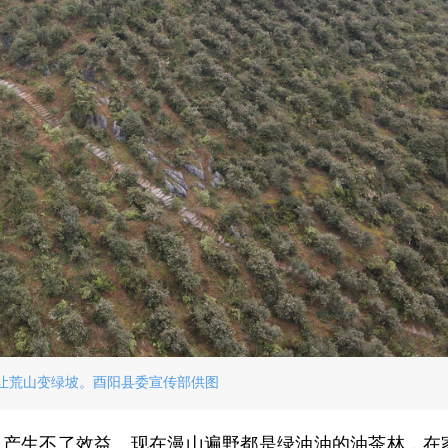
让荒山变绿坡。酉阳县委宣传部供图
，产生不了效益。现在漫山遍野都是绿油油的油茶林，在