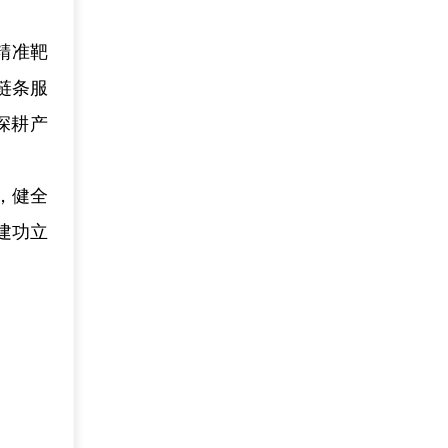
精准靶
链条服
深耕产
，健全
建功立