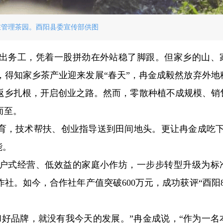
在管理茶园。酉阳县委宣传部供图
出务工，凭着一股拼劲在外站稳了脚跟。但家乡的山、
年，得知家乡茶产业迎来发展“春天”，冉金成毅然放弃外地
返乡扎根，开启创业之路。然而，零散种植不成规模、销
而至。
育，技术帮扶、创业指导送到田间地头。更让冉金成吃下
能。
户式经营、低效益的家庭小作坊，一步步转型升级为标
。如今，合作社年产值突破600万元，成功获评“酉阳80
和好品牌，就没有我今天的发展。”冉金成说，“作为一名