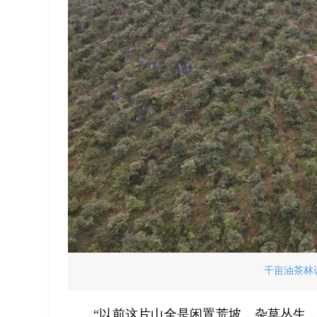
千亩油茶林
“以前这片山全是闲置荒坡，杂草丛生