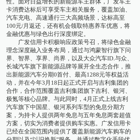
性。面对日益增长的新能源车主群体，广发车主
卡消费达标后可享受车主相关服务，覆盖加油、
汽车充电、高速通行三大高频场景，达标高至
100元/月返还，还有机会领取特惠养车优惠，将
金融优惠与绿色出行深度绑定。
广发信用卡积极响应政策号召，将绿色金融
理念深度融入业务布局，通过与鸿蒙智行旗下问
界、智界、享界、尚界，以及大众汽车ID.与众、
长城汽车旗下新能源品牌等展开全生态合作，推
出新能源汽车分期0首付、最高1288元等权益活
动，并在今年3月18日起正式开启与吉利集团的
合作，合作范围覆盖吉利集团旗下吉利、银河、
极氪等核心品牌。与此同时，4月正式上线吉利
汽车旗下中国星、银河系列车型的免息分期方
案，为持卡人提供两年免息与五年免息两套超值
方案，切实为消费者提供购车实惠。广发信用卡
已经在全国范围内提供了覆盖新能源汽车购车的
分期以及“以旧换新”服务。并通过数字化手段优