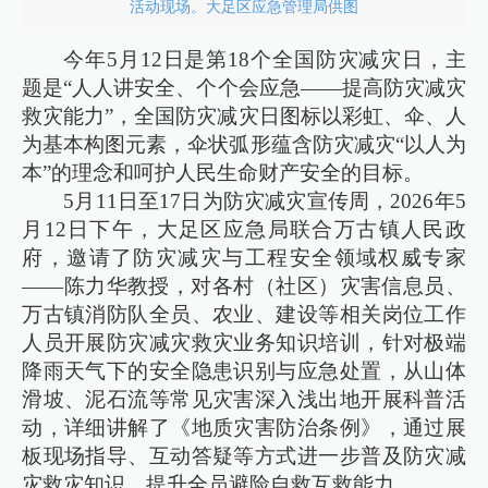
活动现场。大足区应急管理局供图
今年5月12日是第18个全国防灾减灾日，主
题是“人人讲安全、个个会应急——提高防灾减灾
救灾能力”，全国防灾减灾日图标以彩虹、伞、人
为基本构图元素，伞状弧形蕴含防灾减灾“以人为
本”的理念和呵护人民生命财产安全的目标。
5月11日至17日为防灾减灾宣传周，2026年5
月12日下午，大足区应急局联合万古镇人民政
府，邀请了防灾减灾与工程安全领域权威专家
——陈力华教授，对各村（社区）灾害信息员、
万古镇消防队全员、农业、建设等相关岗位工作
人员开展防灾减灾救灾业务知识培训，针对极端
降雨天气下的安全隐患识别与应急处置，从山体
滑坡、泥石流等常见灾害深入浅出地开展科普活
动，详细讲解了《地质灾害防治条例》，通过展
板现场指导、互动答疑等方式进一步普及防灾减
灾救灾知识，提升全员避险自救互救能力。