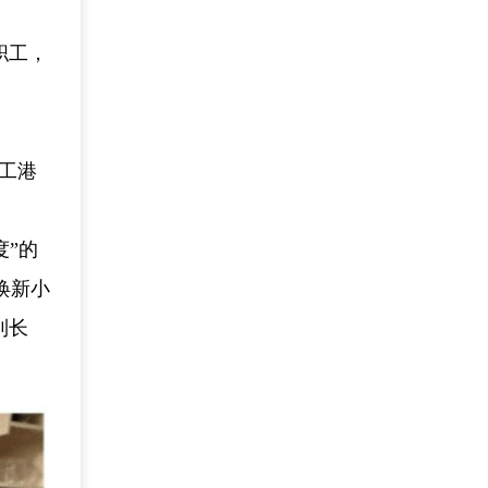
职工，
工港
度”的
焕新小
到长