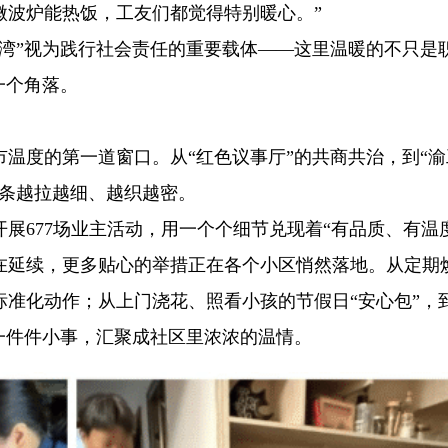
微波炉能热饭，工友们都觉得特别暖心。”
港湾”视为践行社会责任的重要载体——这里温暖的不只是
一个角落。
温度的第一道窗口。从“红色议事厅”的共商共治，到“渝
链条越拉越细、越织越密。
开展677场业主活动，用一个个细节兑现着“有品质、有温
在延续，更多贴心的举措正在各个小区悄然落地。从定期
准化动作；从上门浇花、照看小孩的节假日“安心包”，
一件件小事，汇聚成社区里浓浓的温情。