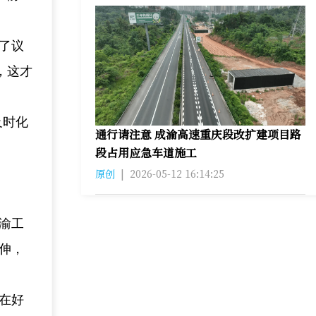
了议
，这才
及时化
通行请注意 成渝高速重庆段改扩建项目路
段占用应急车道施工
原创
|
2026-05-12 16:14:25
美渝工
伸，
在好