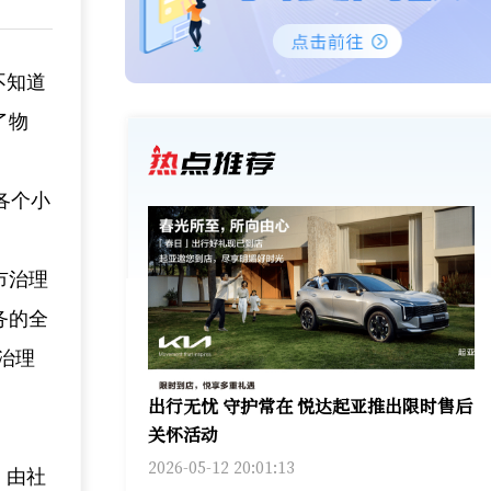
不知道
了物
各个小
市治理
务的全
治理
出行无忧 守护常在 悦达起亚推出限时售后
关怀活动
2026-05-12 20:01:13
。由社