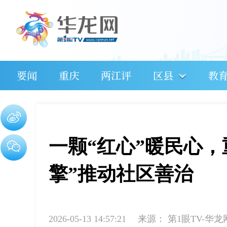
要闻
重庆
两江评
区县
教
一颗“红心”暖民心
擎”推动社区善治
2026-05-13 14:57:21
来源：
第1眼TV-华龙