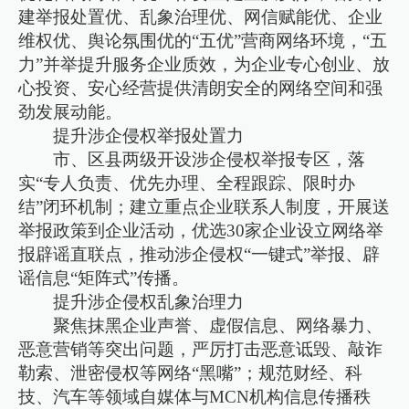
建举报处置优、乱象治理优、网信赋能优、企业
维权优、舆论氛围优的“五优”营商网络环境，“五
力”并举提升服务企业质效，为企业专心创业、放
心投资、安心经营提供清朗安全的网络空间和强
劲发展动能。
提升涉企侵权举报处置力
市、区县两级开设涉企侵权举报专区，落
实“专人负责、优先办理、全程跟踪、限时办
结”闭环机制；建立重点企业联系人制度，开展送
举报政策到企业活动，优选30家企业设立网络举
报辟谣直联点，推动涉企侵权“一键式”举报、辟
谣信息“矩阵式”传播。
提升涉企侵权乱象治理力
聚焦抹黑企业声誉、虚假信息、网络暴力、
恶意营销等突出问题，严厉打击恶意诋毁、敲诈
勒索、泄密侵权等网络“黑嘴”；规范财经、科
技、汽车等领域自媒体与MCN机构信息传播秩