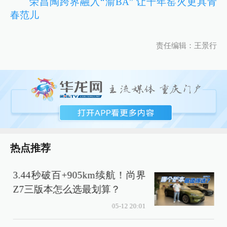
荣昌陶跨界融入“渝BA” 让千年窑火更具青
春范儿
责任编辑：王景行
热点推荐
3.44秒破百+905km续航！尚界
Z7三版本怎么选最划算？
05-12 20:01