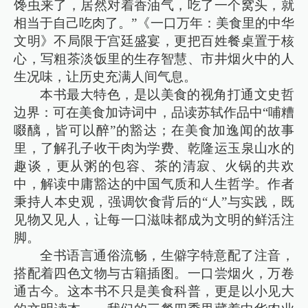
馋虫来了，居然对着香油气，吃了一个窝头，就
相当于自己吃肉了。”《一口万年：美食里的中华
文明》不局限于宫廷盛宴，更把百姓餐桌置于核
心，写粗茶淡饭里的生存智慧、市井烟火中的人
生况味，让历史充满人间气息。
本书最大特色，是以美食的视角打通文史哲
边界：可在美食加诗词中，品读苏轼作品中“哺糟
啜醨，皆可以醉”的豁达；在美食加逸闻的故事
里，了解孔子收干肉为学费、乾隆运玉泉山水的
趣谈，更从粥的包容、茶的清寂、火锅的共欢
中，解读中庸豁达的中国气质和人生哲学。作者
秉持人本史观，强调饮食背后的“人”与实践，既
见物又见人，让每一口滋味都成为文明的鲜活注
脚。
全书语言通俗流畅，生僻字特意配了注音，
搭配着四色文物与古籍插图。一口尝烟火，万卷
通古今。这本书不只是美食科普，更是以小见大