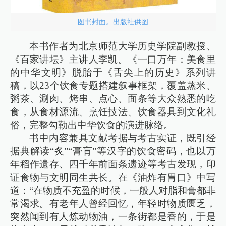
图书封面。出版社供图
本书作者为北京师范大学历史学院副教授、
《百家讲坛》主讲人李凯。《一口万年：美食里
的中华文明》脱胎于《舌尖上的历史》系列讲
稿，以23个饮食专题搭建叙事框架，覆盖蒸米、
粥茶、涮肉、烤串、点心、面条等大众熟悉的吃
食，从食材源流、烹饪技法、饮食器具到文化礼
俗，完整勾勒出中华饮食的演进脉络。
书中内容兼具文献考据与考古实证，既引经
据典解读“炙”“膏肓”等汉字的饮食密码，也以万
年稻作遗存、四千年前面条遗迹等考古发现，印
证食物与文明同生共长。在《油炸有胃口》中写
道：“在物质不充盈的时候，一般人对脂和膏都非
常渴求。有老年人曾经回忆，年轻时物质匮乏，
突然闻到有人炼动物油，一条街都是香的，于是