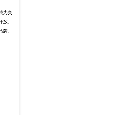
。
域为突
开放、
品牌。