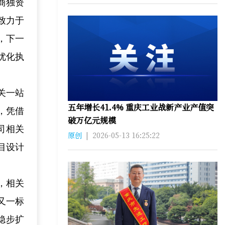
商独资
致力于
，下一
优化执
关一站
五年增长41.4% 重庆工业战新产业产值突
，凭借
破万亿元规模
司相关
原创
|
2026-05-13 16:25:22
目设计
，相关
又一标
稳步扩