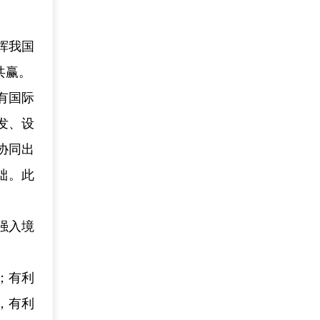
挥我国
共赢。
有国际
发、设
协同出
础。此
强入境
；有利
，有利