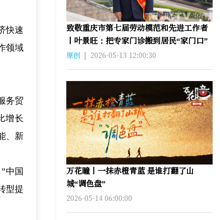
致敬重庆市第七届劳动模范和先进工作者
济快速
丨叶景旺：把专家门诊搬到居民“家门口”
作领域
原创
|
2026-05-13 12:00:30
服务贸
比增长
能、新
万花瞳丨一抹赤橙青蓝 是谁打翻了山
”中国
城“调色盘”
转型提
2026-05-14 06:00:00