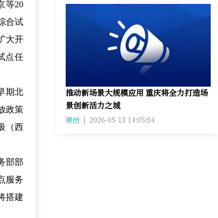
等20
综合试
扩大开
试点任
早期北
推动新场景大规模应用 重庆将全力打造场
景创新活力之城
放政策
原创
|
2026-05-13 14:05:04
极（西
务部部
点服务
将搭建