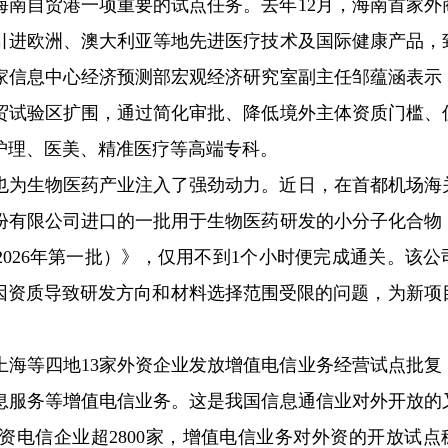
海南自贸港一项重要的试点任务。去年12月，海南首家外
引进欧洲、澳大利亚等地先进医疗技术及国际健康产品，
家信息中心经济预测部宏观经济研究室副主任邹蕴涵表示
贸试验区扩围，通过简化审批、降低境外主体资质门槛、
护理、医美、精准医疗等高端专科。
也为生物医药产业注入了强劲动力。近日，在首都机场海
份有限公司进口的一批用于生物医药研发的小分子化合物
2026年第一批）》，仅用不到1个小时便完成通关。该公
业因资质导致研发方向和材料选择范围受限的问题，为新项
、上海等四地13家外资企业发放增值电信业务经营试点批复
息服务等增值电信业务。这是我国信息通信业对外开放的
投资电信企业超2800家，增值电信业务对外资的开放试点