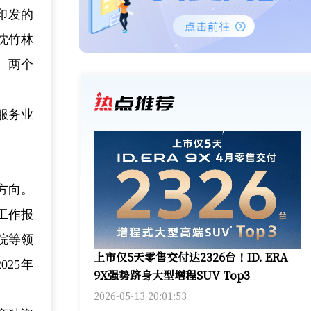
印发的
沈竹林
、两个
服务业
方向。
工作报
院等领
上市仅5天零售交付达2326台！ID. ERA
25年
9X强势跻身大型增程SUV Top3
2026-05-13 20:01:53