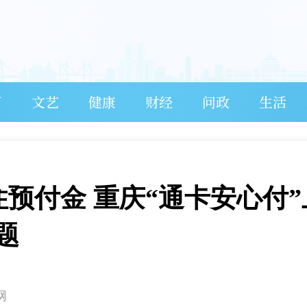
育
文艺
健康
财经
问政
生活
住预付金 重庆“通卡安心付”
题
网