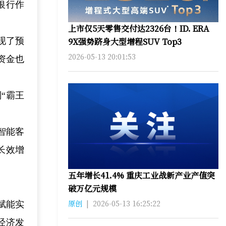
银行作
上市仅5天零售交付达2326台！ID. ERA
9X强势跻身大型增程SUV Top3
现了预
2026-05-13 20:01:53
资金也
“霸王
智能客
长效增
五年增长41.4% 重庆工业战新产业产值突
破万亿元规模
原创
|
2026-05-13 16:25:22
赋能实
经济发