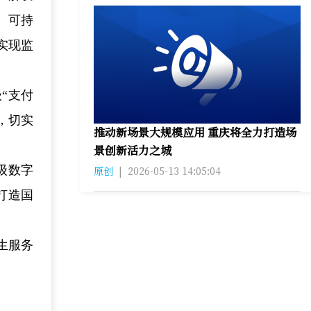
、可持
实现监
“支付
，切实
推动新场景大规模应用 重庆将全力打造场
景创新活力之城
级数字
原创
|
2026-05-13 14:05:04
打造国
生服务