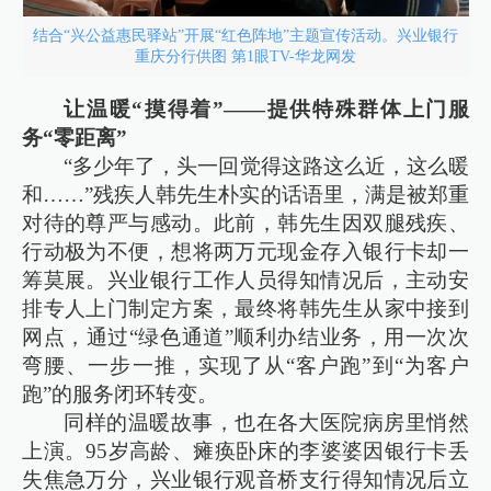
结合“兴公益惠民驿站”开展“红色阵地”主题宣传活动。兴业银行
重庆分行供图 第1眼TV-华龙网发
让温暖“摸得着”——提供特殊群体上门服
务“零距离”
“多少年了，头一回觉得这路这么近，这么暖
和……”残疾人韩先生朴实的话语里，满是被郑重
对待的尊严与感动。此前，韩先生因双腿残疾、
行动极为不便，想将两万元现金存入银行卡却一
筹莫展。兴业银行工作人员得知情况后，主动安
排专人上门制定方案，最终将韩先生从家中接到
网点，通过“绿色通道”顺利办结业务，用一次次
弯腰、一步一推，实现了从“客户跑”到“为客户
跑”的服务闭环转变。
同样的温暖故事，也在各大医院病房里悄然
上演。95岁高龄、瘫痪卧床的李婆婆因银行卡丢
失焦急万分，兴业银行观音桥支行得知情况后立