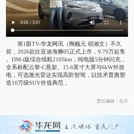
第1眼TV-华龙网讯（陶巍元 胡湘文）不久
前，2026款比亚迪海狮05正式上市，9.79万起售
。DM-i版综合续航2105km，纯电版5分钟闪充 。
全系标配云辇-C悬架、15.6英寸大屏与6kW外放
电，可选激光雷达实现高阶智驾，以技术普惠塑
造10万级SUV价值典范 。
责任编辑：石月