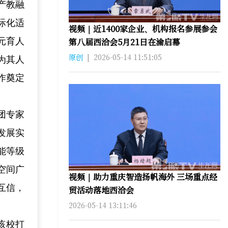
产教融
际化适
视频｜近1400家企业、机构报名参展参会
元育人
第八届西洽会5月21日在渝启幕
原创
|
2026-05-14 11:51:05
为其人
作奠定
团专家
发展实
能等级
空间广
视频｜助力重庆智造扬帆海外 三场重点经
互信，
贸活动落地西洽会
2026-05-14 13:11:46
该校打