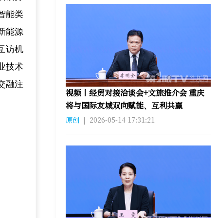
智能类
新能源
互访机
业技术
交融注
视频丨经贸对接洽谈会+文旅推介会 重庆
将与国际友城双向赋能、互利共赢
原创
|
2026-05-14 17:31:21