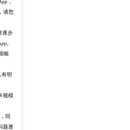
pp，
，请您
将逐步
pp。
国银
具有明
卡规模
。
口，同
问题逐