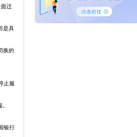
全面迁
而是具
切换的
。停止服
端。
国银行