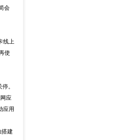
简会
卡线上
再使
关停。
联网应
动应用
独搭建