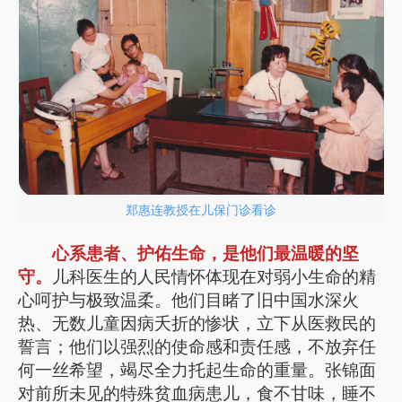
郑惠连教授在儿保门诊看诊
心系患者、护佑生命，是他们最温暖的坚
守。
儿科医生的人民情怀体现在对弱小生命的精
心呵护与极致温柔。他们目睹了旧中国水深火
热、无数儿童因病夭折的惨状，立下从医救民的
誓言；他们以强烈的使命感和责任感，不放弃任
何一丝希望，竭尽全力托起生命的重量。张锦面
对前所未见的特殊贫血病患儿，食不甘味，睡不