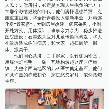
人民；党旗所指，必定是实现人生抱负的地方！
在那个激情燃烧的年代，他们满怀理想希冀，克
服重重困难，将全部青春投入崭新事业。郑惠连
化身“管家婆”，大到房屋改建、病床采购，小到
开处方笺、用体温计，事事亲力亲为，稳步推进
医院建设；石美森为应对儿童传染病暴发，将大
礼堂改造成临时病房，和大家一起扫厕所、搬
床、搬桌子。
他们同心共济，白手起家，以竹棚为诊室，
用煤油灯照明，一砖一瓦地构筑起这座医疗重
镇，为整个西南地区的儿科医学奠定基石。他们
许党许国的赤诚初心，穿过悠悠岁月，依然熠熠
生辉。