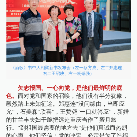
《渝歌》书中人相聚新书发布会（左一蔡方成、左二郑惠连、
右二王绍映、右一杨锡强）
矢志报国、一心向党，是他们最鲜明的底
色。
面对党和国家的召唤，他们没有半分犹豫，
毅然踏上未知征途。郑惠连“没问缘由，当即应
允”，石美森“欣喜”，王赞尧“一口就答应”，新婚
的甘兰丰夫妇干脆把远赴重庆当作了蜜月旅
行。“到祖国最需要的地方去”是他们真诚而热烈
的心声。他们坚信：党的决定，必定是为了造福