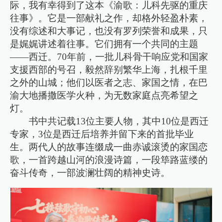
际，我有幸得到了这本《渝歌：儿科先驱的重庆
往事》。它是一部献礼之作，却格外轻盈朴素，
没有综述和大事记，也没有罗列荣誉和成果，只
是娓娓讲述着往事。它们拥有一个共同的主题
——西迁。70年前，一批儿科骨干响应党和国家
支援西部的号召，毅然辞别繁华上海，扎根千里
之外的山城；他们以医者之志、家国之情，在巴
渝大地播撒医学火种，为无数家庭点亮希望之
灯。
书中共记载13位主要人物，其中10位是西迁
专家，3位是西迁后培养并留下来的首批毕业
生。两代人的故事连缀成一曲赤诚滚烫的家国恋
歌，一首跨越山河的浪漫诗篇，一段筚路蓝缕的
奋斗传奇，一部波澜壮阔的精神史诗。