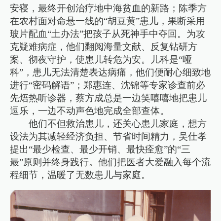
安寝，最终开创治疗地中海贫血的新路；陈季方
在农村面对命悬一线的“胡豆黄”患儿，果断采用
玻片配血“土办法”把孩子从死神手中夺回。为攻
克疑难病症，他们翻阅海量文献、反复钻研方
案、彻夜守护，使患儿转危为安。儿科是“哑
科”，患儿无法清楚表达病痛，他们便耐心细致地
进行“密码解语”；郑惠连、沈锦等专家诊查前必
先焐热听诊器，蔡方成总是一边笑嘻嘻地把患儿
逗乐，一边不动声色地完成全部查体。
他们不但救治患儿，还关心患儿家庭，想方
设法为其减轻经济负担、节省时间精力，吴仕孝
提出“最少检查、最少开销、最快痊愈”的“三
最”原则并终身践行。他们把医者大爱融入每个流
程细节，温暖了无数患儿与家庭。