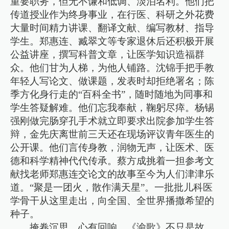
重要职务，但无不谦和低调、淡泊名利。他们把
传道授业作为终身事业，在行医、科研之外花费
大量时间精力讲课、翻译文献、编写教材、指导
学生。郑惠连、臧翠文等专家退休后还积极开展
公益讲座，撰写科普文章，让医学知识造福群
众。他们甘为人梯，为他人铺路。沈锦手把手教
年轻人写论文、做课题，发表时却拒绝署名；陈
季方化身行走的“百科全书”，随时随地为同事和
学生答疑解难。他们忘我奉献，鞠躬尽瘁。杨锡
强刚做完肠穿孔手术就立即要求出院参加学生答
辩，金先庆离世前三天还在现场评议青年医生的
公开课。他们言传身教，润物无声，让医术、医
德和科学精神代代传承。蔡方成挑着一担参考文
献找老师郑惠连交论文的故事至今为人们津津乐
道。“聚是一团火，散作满天星”。一批批儿科医
学骨干从这里走出，向全国、全世界播撒希望的
种子。
掩卷沉思，心有回响。《渝歌》不只是故