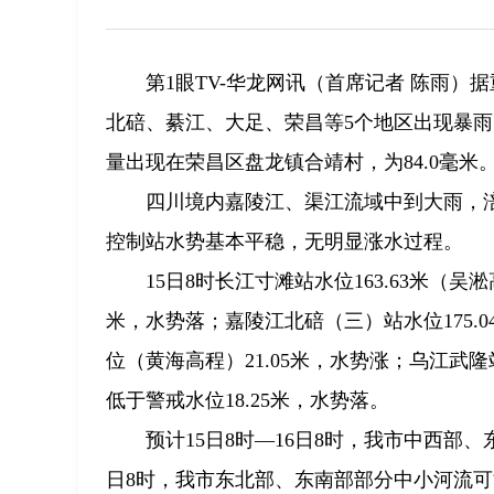
第1眼TV-华龙网讯（首席记者 陈雨）
北碚、綦江、大足、荣昌等5个地区出现暴
量出现在荣昌区盘龙镇合靖村，为84.0毫
四川境内嘉陵江、渠江流域中到大雨，
控制站水势基本平稳，无明显涨水过程。
15日8时长江寸滩站水位163.63米（吴
米，水势落；嘉陵江北碚（三）站水位175.0
位（黄海高程）21.05米，水势涨；乌江武隆站
低于警戒水位18.25米，水势落。
预计15日8时—16日8时，我市中西部
日8时，我市东北部、东南部部分中小河流可能