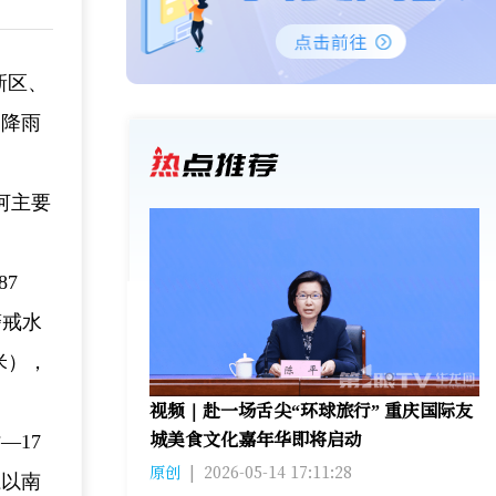
新区、
日降雨
河主要
87
警戒水
米），
视频｜赴一场舌尖“环球旅行” 重庆国际友
城美食文化嘉年华即将启动
—17
原创
|
2026-05-14 17:11:28
江以南