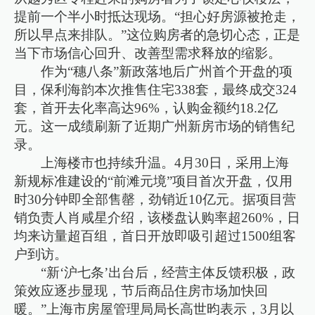
提前一个半小时抵达现场。“担心好房源被抢走，
所以早点来排队。”这位购房者的急切心态，正是
当下市场信心回升、改善型需求释放的缩影。
作为“穗八条”新政落地后广州首个开盘的项
目，保利海韵本次推售住宅338套，最终成交324
套，首开去化率高达96%，认购金额约18.2亿
元。这一成绩刷新了近期广州新房市场的销售纪
录。
上海楼市也持续升温。4月30日，采用上海
新规标准建设的“前滩元境”项目首次开盘，仅用
时30分钟即全部售罄，劲销近10亿元。据项目营
销负责人肖咸星介绍，该楼盘认购率超260%，日
均来访量超百组，首日开放即吸引超过1500组客
户到访。
“新‘沪七条’出台后，经营主体反馈积极，政
策效应逐步显现，节后商品住房市场加快回
暖。”上海市房屋管理局局长高世昀表示，3月以