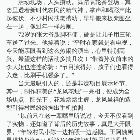
活动现场，人头攒动。舞蹈队轮番登场，舞
姿里透着新时代农民的精气神，掌声和喝彩声此
起彼伏。不少村民扶老携幼，早早搬来板凳围坐
在一起，像过年一样热闹。
72岁的张大爷腿脚不便，硬是让儿子用三轮
车送了过来。他笑着说：“平时在家就是看电视，
今天能亲眼看到这么热闹的演出，心里特别高
兴。希望这样的活动多搞几次！”带着孙女前来的
李大姐也连连称赞：“节目演得好，孩子们也看得
入迷，比刷手机强多了。”
当天最吸引人的，还是非遗项目展示环节。
其中，制作精美的“龙凤花烛”一亮相，便成为全
场焦点。阳光下，花烛熠熠生辉，龙凤呈祥的造
型引得村民纷纷掏出手机拍照。
“以前只在老一辈嘴里听说过，今天不仅看到
了实物，还知道了背后的历史故事，真是大开眼
界。”年轻村民小陈一边拍照一边感慨。王阿姨则