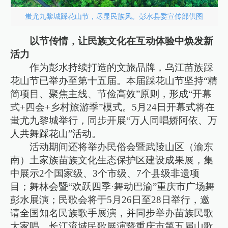
蚩尤九黎城踩花山节，尽显民族风。彭水县委宣传部供图
以节传情，让民族文化在互动体验中焕发新
活力
作为彭水持续打造的文旅品牌，乌江苗族踩
花山节已举办至第十五届。本届踩花山节坚持“精
简项目、聚焦主线、节俭高效”原则，形成“开幕
式+四会+乡村旅游季”模式。5月24日开幕式将在
蚩尤九黎城举行，同步开展“万人同唱娇阿依、万
人共舞踩花山”活动。
活动期间还将举办民俗会暨武陵山区（渝东
南）土家族苗族文化生态保护区建设成果展，集
中展示2个国家级、3个市级、7个县级非遗项
目；舞林会暨“欢跃四季·舞动巴渝”重庆市广场舞
彭水展演；民歌会将于5月26日至28日举行，邀
请全国知名民族歌手展演，并同步举办苗族民歌
大家唱、长江流域民歌展演暨重庆市第五届山歌