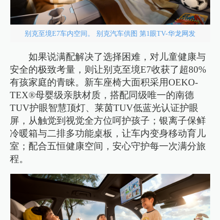
别克至境E7车内空间。 别克汽车供图 第1眼TV-华龙网发
如果说满配解决了选择困难，对儿童健康与
安全的极致考量，则让别克至境E7收获了超80%
有孩家庭的青睐。新车座椅大面积采用OEKO-
TEX®母婴级亲肤材质，搭配同级唯一的南德
TUV护眼智慧顶灯、莱茵TUV低蓝光认证护眼
屏，从触觉到视觉全方位呵护孩子；银离子保鲜
冷暖箱与二排多功能桌板，让车内变身移动育儿
室；配合五恒健康空间，安心守护每一次满分旅
程。