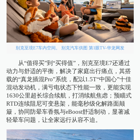
别克至境E7车内空间。 别克汽车供图 第1眼TV-华龙网发
从“值得买”到“买得值”，别克至境E7还通过
动力与舒适的平衡，解决了家庭出行痛点，其搭
载的“真龙插混Pro”系统，配以1.5T“中国心”十佳
混动发动机，满亏电状态下性能一致，更能实现
1630公里超长综合续航，打消续航焦虑；预瞄式
RTD连续阻尼可变悬架，能毫秒级化解路面颠
簸，协同防晕车香氛与eBoost舒适制动，显著减
轻晕车问题，让全家远行从容不迫。