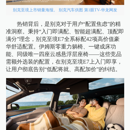
别克至境上市销量海报。 别克汽车供图 第1眼TV-华龙网发
热销背后，是别克对于用户“配置焦虑”的精
准洞察。秉持“入门即满配、智能超满配、顶配即
满分”理念，别克至境E7全系标配42项高价值豪
华舒适配置。伊姆斯零重力躺椅、一键成床功
能、同级唯一四座云感悬浮层座椅——这些竞品
需额外选装的配置，在别克至境E7上入门即享，
让用户彻底告别“低配将就、高配加价”的纠结。