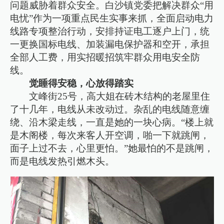
问题威胁着群众安全。白沙镇党委把解决群众“用
电忧”作为一项重点民生实事来抓，全面启动电力
线路专项整治行动，安排持证电工逐户上门，统
一更换国标电线、加装‌漏电保护器和空开，承担
全部人工费，用实招暖招筑牢群众用电安全防
线。
觉睡得安稳，心放得踏实
文峰街25号，高大姐在砖木结构的老屋里住
了十几年，电线从未改动过。杂乱的电线随意缠
绕、沿木梁走线，一直是她的一块心病。“楼上就
是木阁楼，每次来客人开空调，啪一下就跳闸，
面子上过不去，心里更怕。”她最怕的不是跳闸，
而是电线发热引燃木头。