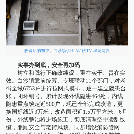
改造后的布线。白沙镇供图 第1眼TV-华龙网发
实事办到底，安全再加码
树立和践行正确政绩观，重在实干、贵在实
效。白沙镇靠前统筹、专班联动11个部门，对老
街全域6753户进行拉网式摸排，逐一建立隐患台
账，闭环销号。累计发现外线隐患464处，内线
隐患重点锁定近500户，现已全部完成改造，更
换国标线近3万米，改造面积近1.5万平方米。6月
份，外线整治将进场施工，彻底清理空中凌乱线
缆，兼顾安全与老街风貌。同步增设消防管网