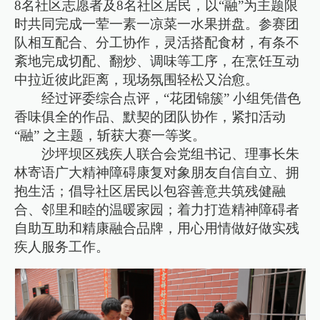
8名社区志愿者及8名社区居民，以“融”为主题限
时共同完成一荤一素一凉菜一水果拼盘。参赛团
队相互配合、分工协作，灵活搭配食材，有条不
紊地完成切配、翻炒、调味等工序，在烹饪互动
中拉近彼此距离，现场氛围轻松又治愈。
经过评委综合点评，“花团锦簇” 小组凭借色
香味俱全的作品、默契的团队协作，紧扣活动
“融” 之主题，斩获大赛一等奖。
沙坪坝区残疾人联合会党组书记、理事长朱
林寄语广大精神障碍康复对象朋友自信自立、拥
抱生活；倡导社区居民以包容善意共筑残健融
合、邻里和睦的温暖家园；着力打造精神障碍者
自助互助和精康融合品牌，用心用情做好做实残
疾人服务工作。