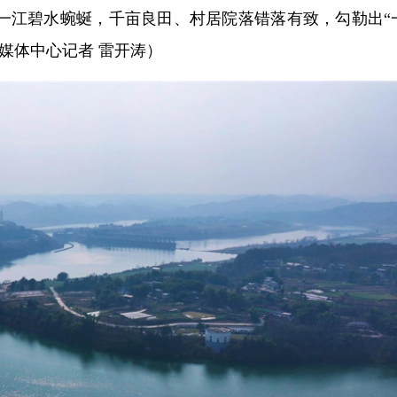
一江碧水蜿蜒，千亩良田、村居院落错落有致，勾勒出“
媒体中心记者 雷开涛）