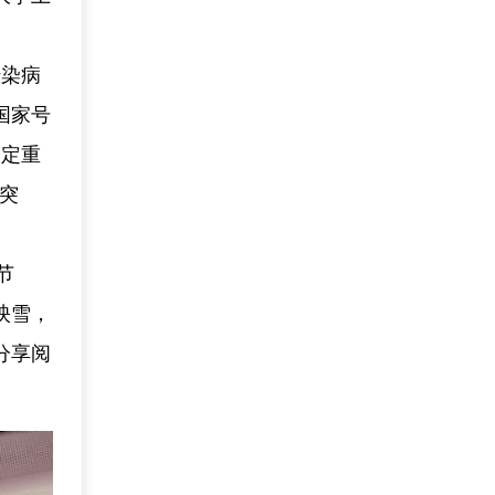
传染病
国家号
奠定重
突
节
映雪，
分享阅