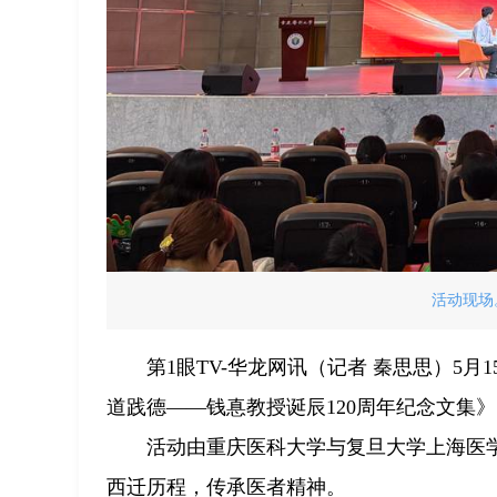
活动现场
第1眼TV-华龙网讯（记者 秦思思）5
道践德——钱惪教授诞辰120周年纪念文集
活动由重庆医科大学与复旦大学上海医
西迁历程，传承医者精神。