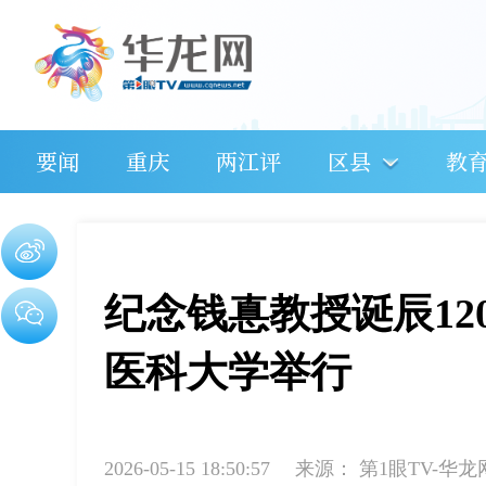
要闻
重庆
两江评
区县
教
纪念钱惪教授诞辰12
医科大学举行
2026-05-15 18:50:57
来源：
第1眼TV-华龙