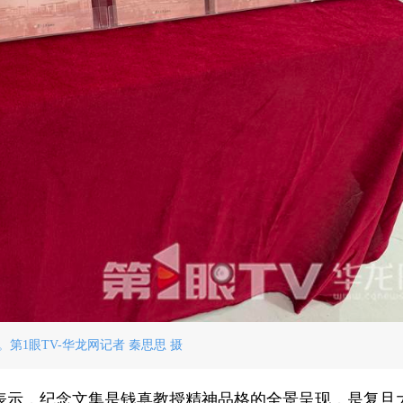
。第1眼TV-华龙网记者 秦思思 摄
表示，纪念文集是钱惪教授精神品格的全景呈现，是复旦