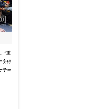
。”重
神变得
动学生