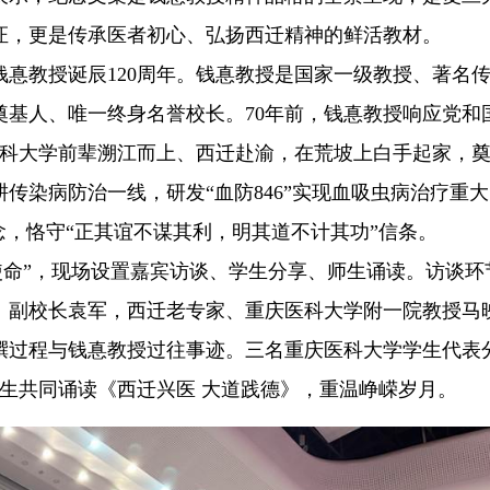
证，更是传承医者初心、弘扬西迁精神的鲜活教材。
钱惪教授诞辰120周年。钱惪教授是国家一级教授、著名
奠基人、唯一终身名誉校长。70年前，钱惪教授响应党和
医科大学前辈溯江而上、西迁赴渝，在荒坡上白手起家，
传染病防治一线，研发“血防846”实现血吸虫病治疗重大
念，恪守“正其谊不谋其利，明其道不计其功”信条。
使命”，现场设置嘉宾访谈、学生分享、师生诵读。访谈环
、副校长袁军，西迁老专家、重庆医科大学附一院教授马
撰过程与钱惪教授过往事迹。三名重庆医科大学学生代表
师生共同诵读《西迁兴医 大道践德》，重温峥嵘岁月。