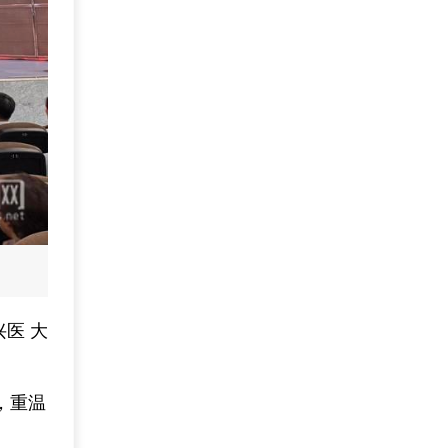
兴医 大
，重温