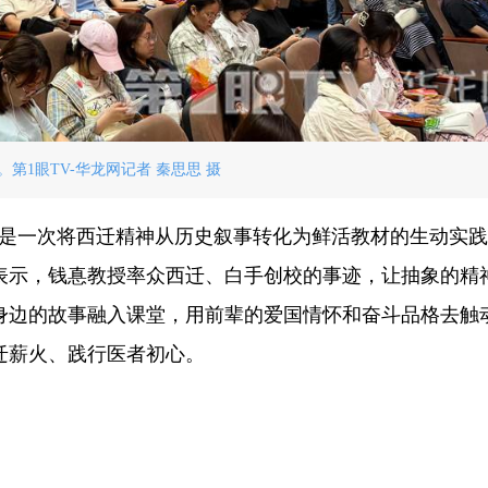
。第1眼TV-华龙网记者 秦思思 摄
会是一次将西迁精神从历史叙事转化为鲜活教材的生动实践
表示，钱惪教授率众西迁、白手创校的事迹，让抽象的精
身边的故事融入课堂，用前辈的爱国情怀和奋斗品格去触
迁薪火、践行医者初心。