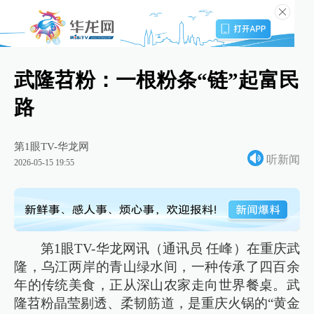
武隆苕粉：一根粉条“链”起富民
路
第1眼TV-华龙网
听新闻
2026-05-15 19:55
第1眼TV-华龙网讯（通讯员 任峰）在重庆武
隆，乌江两岸的青山绿水间，一种传承了四百余
年的传统美食，正从深山农家走向世界餐桌。武
隆苕粉晶莹剔透、柔韧筋道，是重庆火锅的“黄金