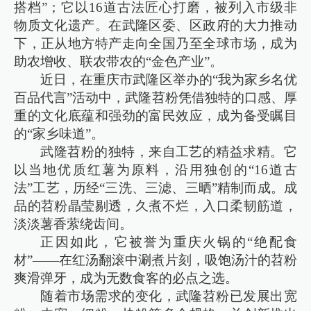
搭档”；它以16道古法匠心打磨，被列入市级非
物质文化遗产。在武隆区委、区政府的大力推动
下，正从地方特产走向全国乃至全球市场，成为
助农增收、联农带农的“金色产业”。
近日，在重庆市武隆区举办的“我为家乡名优
百品代言”活动中，武隆苕粉凭借独特的口感、厚
重的文化底蕴和强劲的富民效应，成为备受瞩目
的“家乡味道”。
武隆苕粉的独特，来自工艺的精益求精。它
以当地优质红薯为原料，沿用独创的“16道古
法”工艺，历经“三洗、三滤、三晒”精制而成。成
品的苕粉晶莹剔透，久煮不烂，入口柔韧筋道，
淡淡薯香萦绕齿间。
正因如此，它被誉为重庆火锅的“绝配食
材”——在红汤翻滚中涮煮片刻，吸饱汤汁的苕粉
爽滑弹牙，成为无数食客的必点之选。
随着市场需求的变化，武隆苕粉已发展出宽