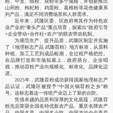
粉、中宽、细粉、块粉等多个规格，并创新推出
山药粉、枸杞粉、鸡蛋粉、葛根粉等花色健康系
列产品，满足不同消费场景和人群需求。
近年来，武隆区委、区政府将其作为特色农
业产业的“拳头产品”重点培育，探索出“政府引导
+企业带动+合作社+农户”的联农带农机制。
为规范生产、提升品质，武隆区制定并实施
了《地理标志产品 武隆苕粉》地方标准，从原料
种植、加工工艺到成品检测，全过程严格把控。
在品牌打造和市场拓展上，政府搭台、企业唱
戏，推动苕粉产业向规模化、标准化、品牌化迈
进。
2025年，武隆苕粉成功获得国家地理标志产
品认证，武隆区被授予“中国火锅苕粉之乡”称
号。这标志着这一传统产业迈上了新的台阶。
凭借卓越的品质和深厚的文化底蕴，武隆苕
粉先后荣获全国名特优新农产品、重庆名牌农产
品、中国名菜、中国名小吃、中国农洽会金质产