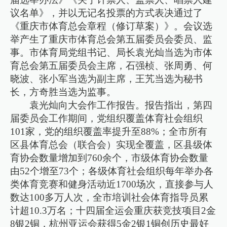
议名单》，并以无记名投票的方式表决通过了
《重庆市体育总会章程（修订草案）》。会议选
举产生了重庆市体育总会第五届委员会委员、监
事。市体育局党组书记、局长袁光灿当选为市体
育总会第五届委员会主席，石强桢、张周勇、何
晓波、张小军当选为副主席，王艽当选为秘书
长，方奇胜当选为监事。
袁光灿向大会作工作报告。报告指出，第四
届委员会工作期间，党组织覆盖体育社会组织
101家，党的组织覆盖率提升至88%；全市所有
区县体育总会（联合会）实现全覆盖，区县级体
育协会数量增加到760余个，市级体育协会数量
由52个增至73个；各级体育社会组织每年举办各
类体育竞赛和健身活动近1700场次，直接参与人
数达100多万人次，全市培训社会体育指导员累
计超10.3万名；十四届全运会重庆获竞技项目2金
8银2铜，杭州亚运会获得5金2银1铜创历史最好