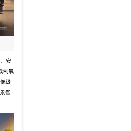
驭、安
载制氧
图像级
场景智