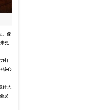
适、豪
带来更
倾力打
+核心
设计大
协会发