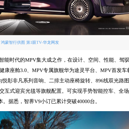
 鸿蒙智行供图 第1眼TV-华龙网发
是智能时代的MPV集大成之作，在设计、空间、性能、驾
健康座舱3.0、MPV专属旗舰华为途灵平台、MPV首发车
悦彰非凡系列音响、二排主动座椅旋转、896线双光路
门交互式迎宾光毯等旗舰配置。可实现手势智能控车、全
。据悉，智界V9小订已累计突破40000台。