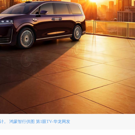
计。 鸿蒙智行供图 第1眼TV-华龙网发