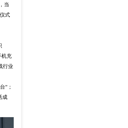
，当
满仪式
积
手机充
载行业
台”；
活成