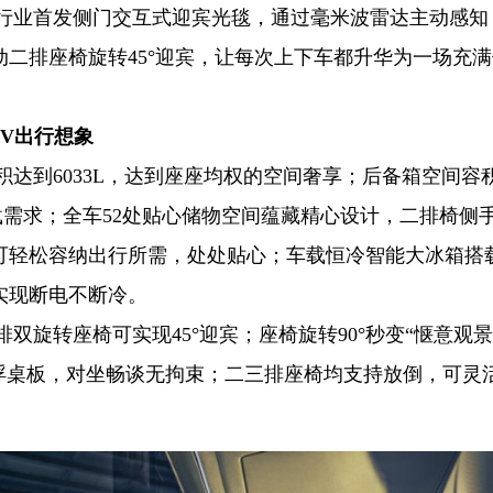
9行业首发侧门交互式迎宾光毯，通过毫米波雷达主动感知
二排座椅旋转45°迎宾，让每次上下车都升华为一场充
V出行想象
积达到6033L，达到座座均权的空间奢享；后备箱空间容
景装载需求；全车52处贴心储物空间蕴藏精心设计，二排椅侧
可轻松容纳出行所需，处处贴心；车载恒冷智能大冰箱搭
实现断电不断冷。
双旋转座椅可实现45°迎宾；座椅旋转90°秒变“惬意观景
寸悬浮桌板，对坐畅谈无拘束；二三排座椅均支持放倒，可灵