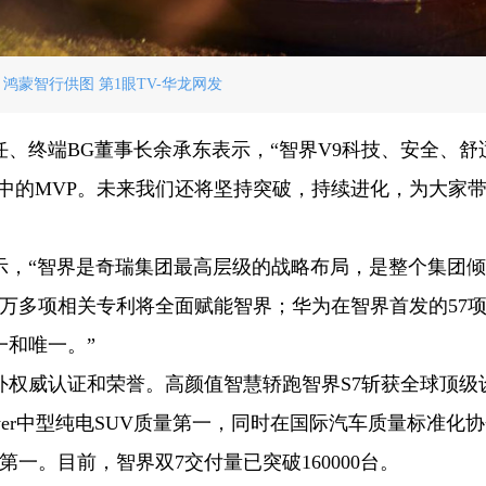
 鸿蒙智行供图 第1眼TV-华龙网发
、终端BG董事长余承东表示，“智界V9科技、安全、舒
V中的MVP。未来我们还将坚持突破，持续进化，为大家
示，“智界是奇瑞集团最高层级的战略布局，是整个集团
万多项相关专利将全面赋能智界；华为在智界首发的57项
和唯一。”
外权威认证和荣誉。高颜值智慧轿跑智界S7斩获全球顶级
Power中型纯电SUV质量第一，同时在国际汽车质量标准化
第一。目前，智界双7交付量已突破160000台。