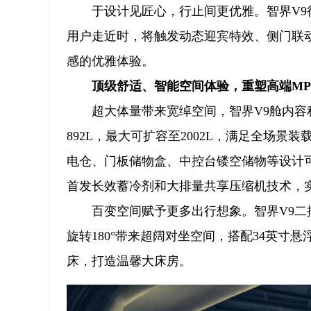
于设计见匠心，行止间更优雅。智界V
用户走近时，将触发动态迎宾特效、侧门联动
感的优雅体验。
顶级舒适、智能空间体验，重塑高端MP
超大体量带来宽绰空间，智界V9舱内容
892L，最大可扩容至2002L，满足全场
电仓、门板储物盒、中控台镂空储物等设计
首发长效蓄冷剂和大排量共享压缩机技术，
百变空间赋予更多出行想象。智界V9二排
旋转180°带来超阔对坐空间，搭配34英
床，打造温馨大床房。