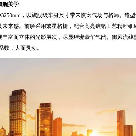
旗舰美学
mm，轴距3250mm，以旗舰级车身尺寸带来恢宏气场与格局。造
具未来感。前脸采用繁星格栅，配合高亮镀铬工艺精雕细
现丰富而立体的光影层次，尽显璀璨豪华气韵。御风流线
阻系数，大而灵动。