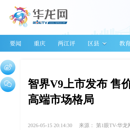
要闻
重庆
两江评
区县
教
智界V9上市发布 售价38
高端市场格局
2026-05-15 20:14:30
来源：
第1眼TV-华龙