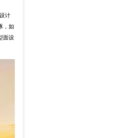
型设计
琢，如
型面设