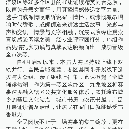
涪陵区等20多个区县的40组诵读精英同台竞演，
以声为舟载文而行，用真挚情感传递文字力量。
选手们或深情哽咽诉说家国情怀，或慷慨激昂唱
响时代赞歌，或娓娓道来讲述生活故事，光影与
声韵交织，情景与文字相融，沉浸式演绎让观众
真切感受阅读之美。经专业评审团打分，15组作
品凭借扎实功底与真挚表达脱颖而出，成功晋级
全市决赛。
自4月启动以来，本届大赛坚持线上线下双
轨并行、全民全域覆盖，各区县同步开展线下选
拔与大众组、亲子组线上征集，迅速掀起了全城
诵读热潮。作为第一赛区承办区，九龙坡区将赛
事深度融入辖区公共文化服务体系，依托遍布城
乡的基层文化站点、城市书房与农家书屋，广泛
开展诵读普及活动，让居民在家门口就能感受书
香魅力。
全民阅读不止于一场赛事的集中绽放，更在