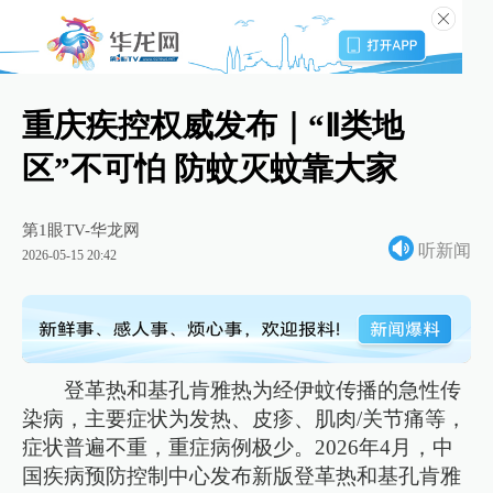
重庆疾控权威发布｜“Ⅱ类地
区”不可怕 防蚊灭蚊靠大家
第1眼TV-华龙网
听新闻
2026-05-15 20:42
登革热和基孔肯雅热为经伊蚊传播的急性传
染病，主要症状为发热、皮疹、肌肉/关节痛等，
症状普遍不重，重症病例极少。2026年4月，中
国疾病预防控制中心发布新版登革热和基孔肯雅