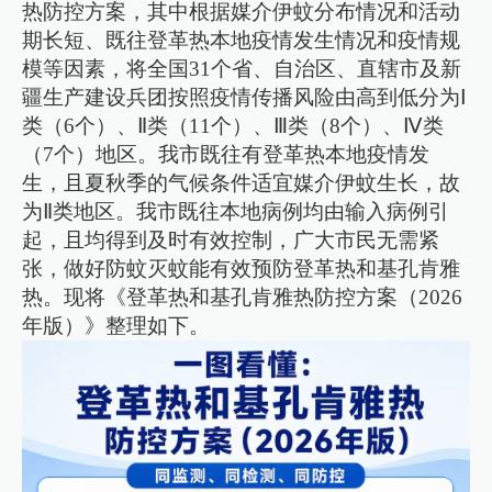
热防控方案，其中根据媒介伊蚊分布情况和活动
期长短、既往登革热本地疫情发生情况和疫情规
模等因素，将全国31个省、自治区、直辖市及新
疆生产建设兵团按照疫情传播风险由高到低分为Ⅰ
类（6个）、Ⅱ类（11个）、Ⅲ类（8个）、Ⅳ类
（7个）地区。我市既往有登革热本地疫情发
生，且夏秋季的气候条件适宜媒介伊蚊生长，故
为Ⅱ类地区。我市既往本地病例均由输入病例引
起，且均得到及时有效控制，广大市民无需紧
张，做好防蚊灭蚊能有效预防登革热和基孔肯雅
热。现将《登革热和基孔肯雅热防控方案（2026
年版）》整理如下。