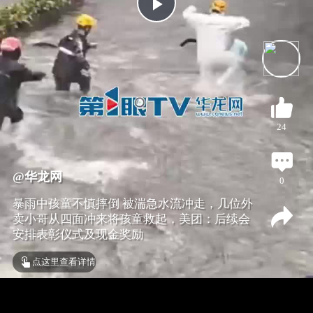
P
l
a
24
y
V
@华龙网
0
暴雨中孩童不慎摔倒 被湍急水流冲走，几位外
i
卖小哥从四面冲来将孩童救起，美团：后续会
安排表彰仪式及现金奖励
d
点这里查看详情
e