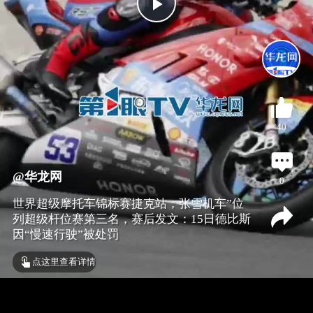
P
l
a
40
y
V
@华龙网
0
世界超级摩托车锦标赛捷克站，张雪机车”位
i
列超级杆位赛第三名，赛后发文：15日德比斯
因“慢速行驶”被处罚
d
点这里查看详情
e