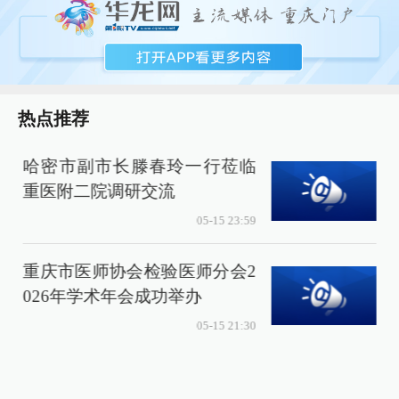
热点推荐
哈密市副市长滕春玲一行莅临
重医附二院调研交流
05-15 23:59
重庆市医师协会检验医师分会2
026年学术年会成功举办
交
05-15 21:30