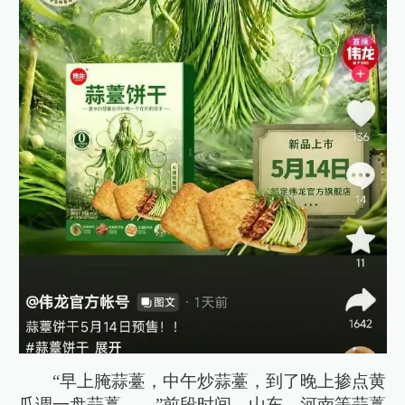
“早上腌蒜薹，中午炒蒜薹，到了晚上掺点黄
瓜调一盘蒜薹……”前段时间，山东、河南等蒜薹