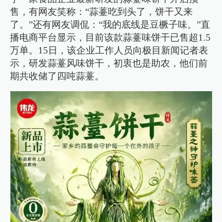
售，有网友笑称：“蒜薹吃到头了，饼干又来
了。”还有网友调侃：“我的底线是豆橛子味。”直
播电商平台显示，目前该款蒜薹味饼干已售超1.5
万单。15日，该企业工作人员向极目新闻记者表
示，研发蒜薹风味饼干，初衷也是助农，他们前
期共收储了四吨蒜薹。