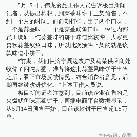
5月15日，伟龙食品工作人员告诉极目新闻
记者，从提出构想，到蒜薹味饼干上架预售，不
到一个月的时间。而前期打样，出了两个口味，
一个是蒜薹味，一个是蒜薹鱿鱼口味，经过内部
员工调研，纯蒜薹味的饼干味道比较冲，大家更
喜欢蒜薹鱿鱼口味，所以此次预售上架的就是该
款味道小饼干。
“前期，我们从济宁周边农户及蔬菜供应商处
收储了四吨蒜薹，准备将这批蒜薹风味饼干出售
之后，看下市场反馈情况，结合消费者意见，后
期再继续改进优化。”上述工作人员说。
极目新闻记者注意到，目前该企业在售的是
火爆鱿鱼味蒜薹饼干，直播电商平台数据显示，
从5月14日预售开始，目前该款饼干已售超1.5万
单。
责任编辑：谭周