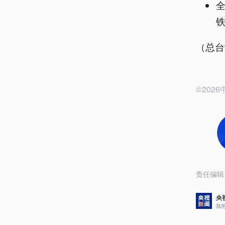
（总台
©20
责任编辑
央
我