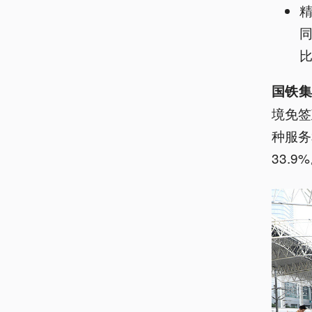
同
比
国铁集
境免签
种服务
33.9