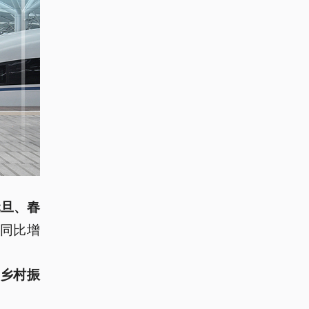
元旦、春
、同比增
“乡村振