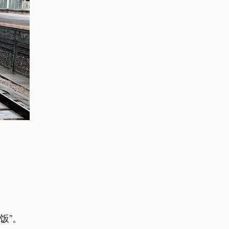
。
饭”。