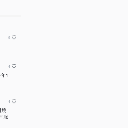
9
4
年1
4
过境
种服