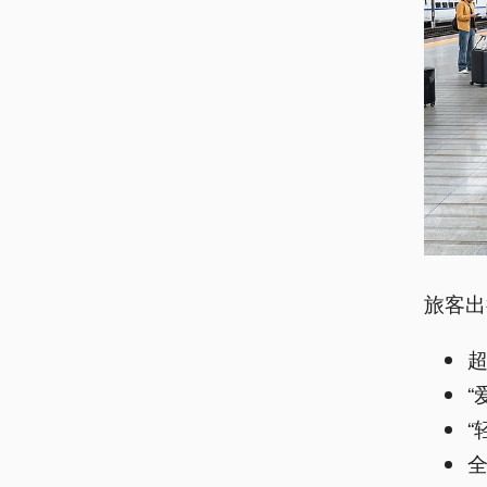
旅客出
超
“
“
全