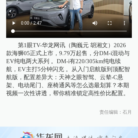
第1眼TV-华龙网讯（陶巍元 胡湘文）2026
款海狮05正式上市，9.79万起售，分DM-i混动与
EV纯电两大系列 。DM-i有220/305km纯电续
航，EV主打5分钟闪充 。从入门启航版到顶配智
航版，配置差异大：天神之眼智驾、云辇-C悬
架、电动尾门、座椅通风等怎么选最划算？本期
视频一次性讲透，帮你精准锁定高性价比配置。
责任编辑：石月