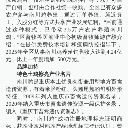
产自销，也可由合作社统一收购。全区已有众多
农户参与南川鸡养殖，通过订单养殖、就近务
工、入股分红等方式共享产业发展红利。“目前通
过这种模式，已带动3.5万户农户养殖南川
鸡，”区畜牧兽医渔业中心初级畜牧师游信毅介
绍，“在提供免费技术培训和疫病防控指导下，
2025年全区从事南川鸡养殖销售收入达到4.24亿
元，比上一年度增加1500万元。”
品牌加持
特色土鸡擦亮产业名片
南川鸡是重庆本土优良肉蛋兼用型地方畜禽
遗传资源，有着喙胫粉红、头翘尾翘的鲜明外形
特征。2009年列入重庆市畜禽遗传资源名录，
2020年纳入重庆市畜禽遗传资源一级保护名录，
编入《重庆市畜禽遗传资源志》。
同时，“南川鸡”成功注册地理标志证明商
标，获农业农村部农产品地理标志登记认证，曾