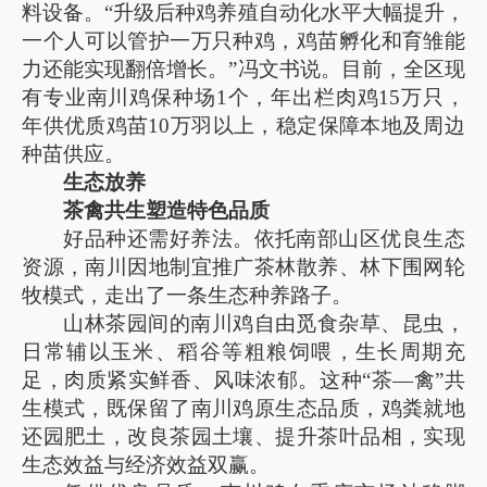
料设备。“升级后种鸡养殖自动化水平大幅提升，
一个人可以管护一万只种鸡，鸡苗孵化和育雏能
力还能实现翻倍增长。”冯文书说。目前，全区现
有专业南川鸡保种场1个，年出栏肉鸡15万只，
年供优质鸡苗10万羽以上，稳定保障本地及周边
种苗供应。
生态放养
茶禽共生塑造特色品质
好品种还需好养法。依托南部山区优良生态
资源，南川因地制宜推广茶林散养、林下围网轮
牧模式，走出了一条生态种养路子。
山林茶园间的南川鸡自由觅食杂草、昆虫，
日常辅以玉米、稻谷等粗粮饲喂，生长周期充
足，肉质紧实鲜香、风味浓郁。这种“茶—禽”共
生模式，既保留了南川鸡原生态品质，鸡粪就地
还园肥土，改良茶园土壤、提升茶叶品相，实现
生态效益与经济效益双赢。