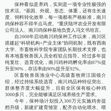
保种看似是养鸡，实则是一项专业性极强的
技术活。“基因、外观、形态、体重，还有生长速
度、饲料转化效率，每一项都有严格标准，南川
鸡保种容不得半点马虎。”重庆陆坪农业开发有限
公司法人、南川鸡保种基地负责人冯文书坦言。
自2008年启动南川鸡保种工作以来，南川区
搭建起“科研机构+产业主体”协同机制，既有西南
大学、市畜牧科学院专家团队长期技术支撑，也
有本地畜牧兽医人员全程驻点指导。经过多年提
纯复壮、选育优化，南川鸡种鸡孵化率由87%提
升至90%，存活率由90%提升至92%。
区畜牧兽医渔业中心高级畜牧师汪国领介
绍，经过持续系统选育，南川鸡品种特征突出、
群体整齐度大幅提升，目前全区保有核心种鸡
3000多只，完全能够满足区域养殖生产需求。
今年，保种场计划投入300万元实施鸡舍提
档升级，新建扩建育雏室，配齐自动化喂水、喂