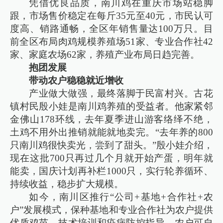
凭借优良品质，南川鸡在重庆市场站稳脚
跟，市场售价稳定在每斤35元至40元，市民认可
度高、销路通畅，全区年销售量达100万只。目
前全区布局肉鸡规模养殖场51家、专业合作社42
家、家庭农场62家，养殖产业布局日趋完善。
抱团发展
带动农户稳稳就近增收
产业做大做强，最终落脚于民富村兴。古花
镇村民殷小娃是南川鸡养殖的受益者。他家紧邻
金佛山178环线，去年夏季进山游客络绎不绝，
土鸡不用外出推销就能就地卖完。“去年养的800
只南川鸡很快卖光，尝到了甜头。”殷小娃介绍，
现在这批700只再过几个月就开始产蛋，明年就
能卖，国庆计划再补栏1000只，实行轮养循环、
持续收益，稳步扩大规模。
如今，南川区推行“公司+基地+合作社+农
户”发展模式，保种基地和专业合作社为农户提供
优质鸡苗、技术培训和疫病防控指导，农户可自