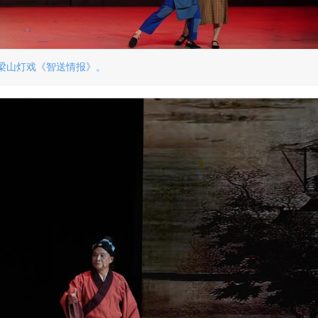
梁山灯戏《智送情报》。