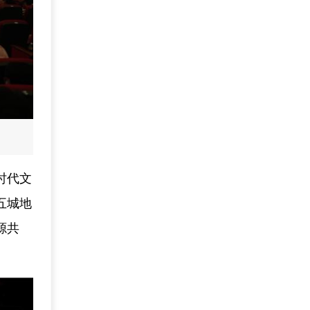
时代文
五城地
源共