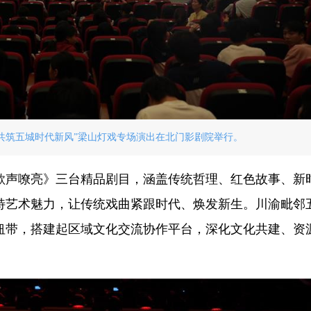
脉·共筑五城时代新风”梁山灯戏专场演出在北门影剧院举行。
歌声嘹亮》三台精品剧目，涵盖传统哲理、红色故事、新
特艺术魅力，让传统戏曲紧跟时代、焕发新生。川渝毗邻
纽带，搭建起区域文化交流协作平台，深化文化共建、资