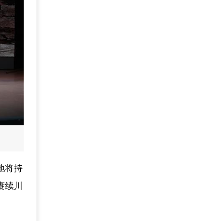
地将持
赓续川