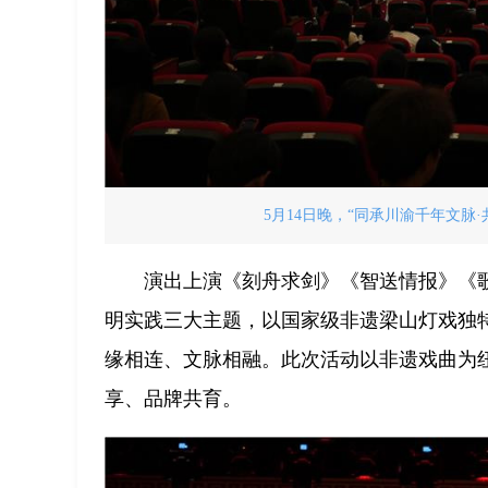
5月14日晚，“同承川渝千年文
演出上演《刻舟求剑》《智送情报》《
明实践三大主题，以国家级非遗梁山灯戏独
缘相连、文脉相融。此次活动以非遗戏曲为
享、品牌共育。