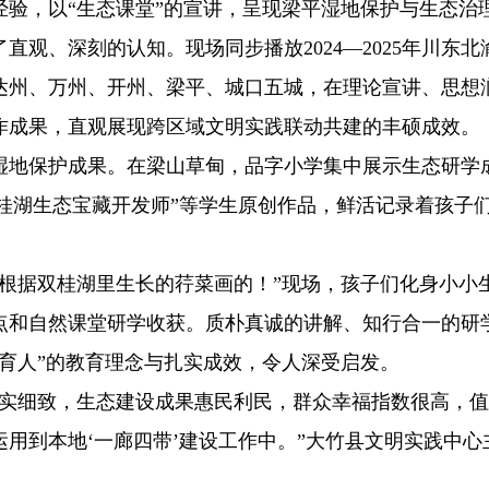
验，以“生态课堂”的宣讲，呈现梁平湿地保护与生态治
观、深刻的认知。现场同步播放2024—2025年川东北
达州、万州、开州、梁平、城口五城，在理论宣讲、思想
作成果，直观展现跨区域文明实践联动共建的丰硕成效。
湿地保护成果。在梁山草甸，品字小学集中展示生态研学
“双桂湖生态宝藏开发师”等学生原创作品，鲜活记录着孩子
们根据双桂湖里生长的荇菜画的！”现场，孩子们化身小小
点和自然课堂研学收获。质朴真诚的讲解、知行合一的研
育人”的教育理念与扎实成效，令人深受启发。
扎实细致，生态建设成果惠民利民，群众幸福指数很高，
用到本地‘一廊四带’建设工作中。”大竹县文明实践中心