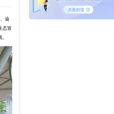
北、渝
生态宣
践。