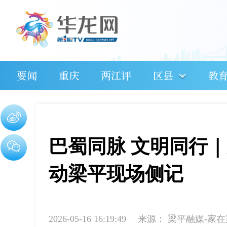
要闻
重庆
两江评
区县
教
巴蜀同脉 文明同行
动梁平现场侧记
2026-05-16 16:19:49
来源：
梁平融媒-家