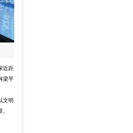
家近距
解梁平
以文明
景。