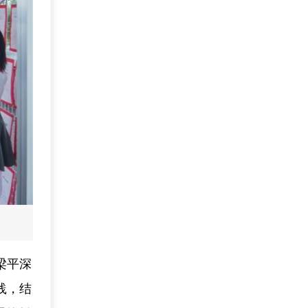
梁平深
践，结