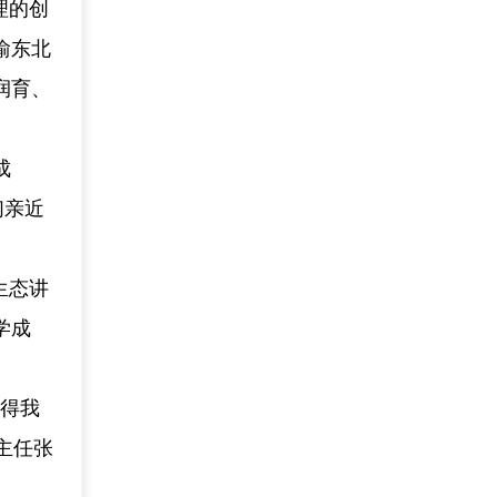
理的创
渝东北
润育、
成
们亲近
生态讲
学成
值得我
主任张