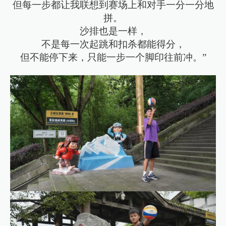
但每一步都让我联想到赛场上和对手一分一分地
拼。
沙排也是一样，
不是每一次起跳和扣杀都能得分，
但不能停下来，只能一步一个脚印往前冲。”