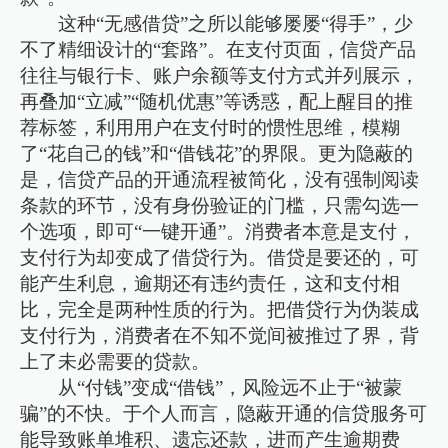
这种“无感借贷”之所以能够屡屡“得手”，少
不了精细设计的“套路”。在支付页面，信贷产品
往往与银行卡、账户余额等支付方式并列展示，
再叠加“立减”“随机优惠”等诱惑，配上醒目的推
荐标签，利用用户在支付时的惯性思维，模糊
了“花自己的钱”和“借钱花”的界限。更为隐蔽的
是，信贷产品的开通流程被简化，没有强制阅读
条款的环节，没有身份验证的门槛，只需勾选一
个选项，即可“一键开通”。消费者本意是支付，
支付行为却变成了借贷行为。借贷是要还的，可
能产生利息，逾期还有违约责任，这和支付相
比，完全是两种性质的行为。把借贷行为伪装成
支付行为，消费者在不知不觉间被推过了界，背
上了未必需要的贷款。
从“付钱”变成“借钱”，风险远不止于“被蒙
骗”的不快。于个人而言，隐蔽开通的信贷服务可
能导致账单堆积、遗忘还款，进而产生逾期费