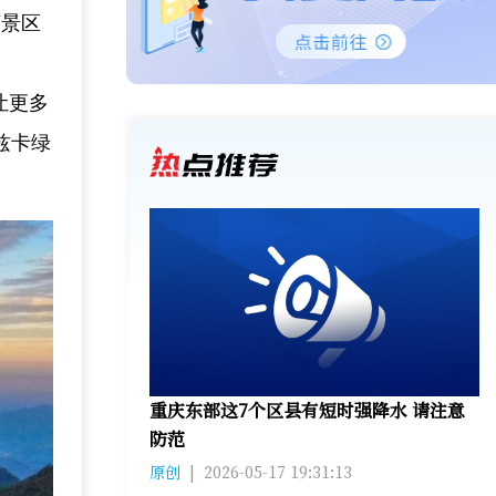
下景区
让更多
兹卡绿
重庆东部这7个区县有短时强降水 请注意
防范
原创
|
2026-05-17 19:31:13