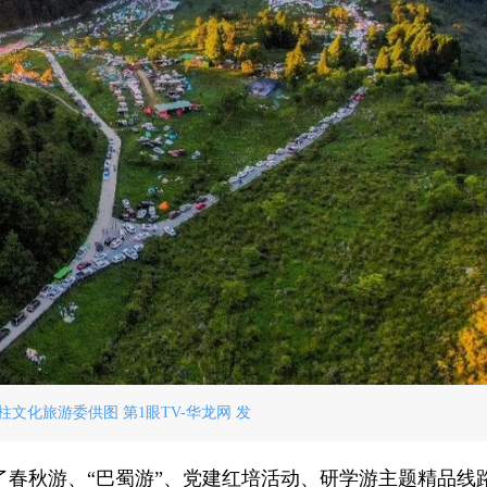
文化旅游委供图 第1眼TV-华龙网 发
了春秋游、“巴蜀游”、党建红培活动、研学游主题精品线