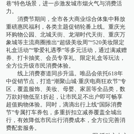
巷”特色场景，进一步激发城市烟火气与消费活
力。
消费节期间，全市各大商业综合体集中释放
重磅惠民福利，各类主题促销轮番上线。重庆光
环购物公园、北城天街、龙湖时代天街、重庆万
象城等主流商圈推出“超级美妆周”“520美妆限定
礼盒活动”“挚爱礼遇季”等多元活动，通过满减赠
券、打卡抽奖、会员专享礼、限定礼盒等玩法，
全方位升级市民消费体验。
线上消费赛道同步升温。唯品会依托618年
中促销节点，打造“潮聚山城·重庆电商狂欢节”专
区，覆盖服饰、美妆、母婴、家居等全品类，数
万款好物低至1折起，让市民足不出户即可畅享
超值购物体验。同时，滴滴出行上线“国际消费
节”专属打车券包，多重折扣立减券覆盖全城出
行，有效降低市民出行消费成本，全方位完善消
费配套服务。