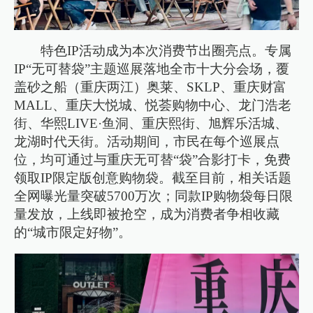
特色IP活动成为本次消费节出圈亮点。专属
IP“无可替袋”主题巡展落地全市十大分会场，覆
盖砂之船（重庆两江）奥莱、SKLP、重庆财富
MALL、重庆大悦城、悦荟购物中心、龙门浩老
街、华熙LIVE·鱼洞、重庆熙街、旭辉乐活城、
龙湖时代天街。活动期间，市民在每个巡展点
位，均可通过与重庆无可替“袋”合影打卡，免费
领取IP限定版创意购物袋。截至目前，相关话题
全网曝光量突破5700万次；同款IP购物袋每日限
量发放，上线即被抢空，成为消费者争相收藏
的“城市限定好物”。