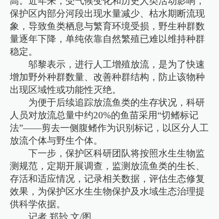
高。近年来，受气候变化和历史人类活动影响，
保护区内部分河段出现水量减少、枯水期断流现
象，导致鱼类栖息与繁育环境受损，野生种群数
量逐年下降，单纯依靠自然繁殖已难以维持种群
稳定。
邬黎表示，进行人工增殖放流，是为了快速
增加野外种群数量、改善种群结构，防止该物种
出现区域性或功能性灭绝。
为便于后续追踪放流鱼类的生存状况，科研
人员对放流总量中约20%的鱼苗采用“切鳍标记
法”——剪去一侧腹鳍作为识别标记，以区分人工
放流个体与野生个体。
下一步，保护区科研团队将按照水生生物监
测规范，定期开展调查，监测放流鱼类的生长、
存活和适应情况，记录相关数据，评估生态修复
效果，为保护区水生生物保护及水域生态治理提
供科学依据。
记者 郑玅 文/图