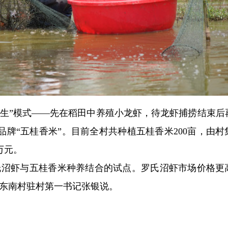
共生”模式——先在稻田中养殖小龙虾，待龙虾捕捞结束后
牌“五桂香米”。目前全村共种植五桂香米200亩，由村
万元。
氏沼虾与五桂香米种养结合的试点。罗氏沼虾市场价格更
”东南村驻村第一书记张银说。