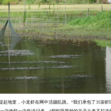
提起地笼，小龙虾在网中活蹦乱跳。“我们承包了35亩虾