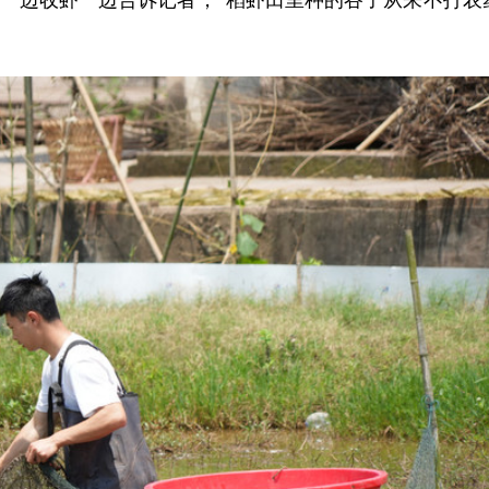
陈林一边收虾一边告诉记者，“稻虾田里种的谷子从来不打农