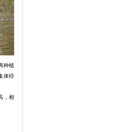
再种植
集体经
高，相