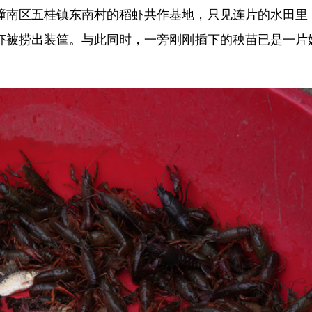
潼南区五桂镇东南村的稻虾共作基地，只见连片的水田里
虾被捞出装筐。与此同时，一旁刚刚插下的秧苗已是一片