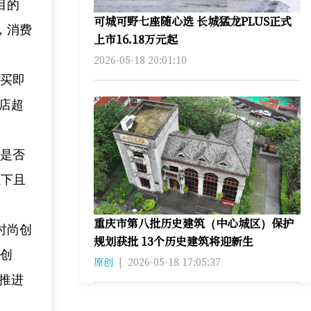
目的
可城可野七座随心选 长城猛龙PLUS正式
，消费
上市16.18万元起
2026-05-18 20:01:10
即买即
商店超
认是否
以下且
重庆市第八批历史建筑（中心城区）保护
时尚创
规划获批 13个历史建筑将迎新生
圳创
原创
|
2026-05-18 17:05:37
推进