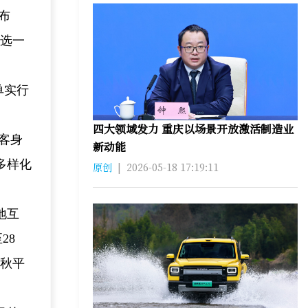
布
遴选一
单实行
四大领域发力 重庆以场景开放激活制造业
客身
新动能
多样化
原创
|
2026-05-18 17:19:11
地互
28
盛秋平