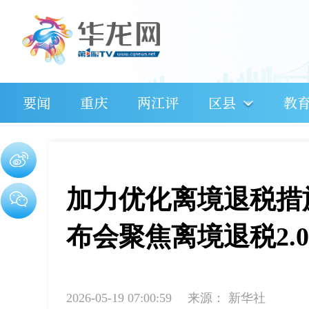
要闻
重庆
两江评
区县
教
加力优化离境退税措
布会聚焦离境退税2.
2026-05-19 07:00:59
来源：
新华社