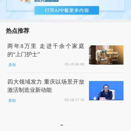
热点推荐
两年8万里 走进千余个家庭
的“上门护士”
05-19 06:00
原创
四大领域发力 重庆以场景开放
激活制造业新动能
P
05-18 17:19
原创